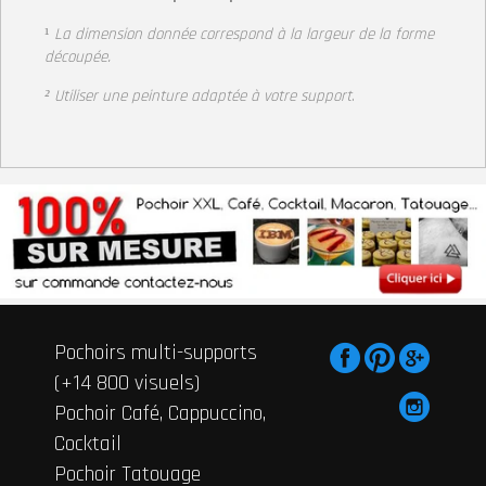
¹
La dimension donnée correspond à la largeur
de la forme
découpée.
² Utiliser une peinture adaptée à votre support
.
Pochoirs multi-supports
(+14 800 visuels)
Pochoir Café, Cappuccino,
Cocktail
Pochoir Tatouage