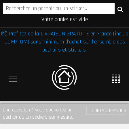
Votre panier est vide
📦 Profitez de la LIVRAISON GRATUITE en France (inclus
DOM/TOM) sans minimum d'achat sur l'ensemble des
pochoirs et stickers.
Une question ? vous souhaitez un
CONTACTEZ-NOUS
pochoir ou un stickers sur mesure...