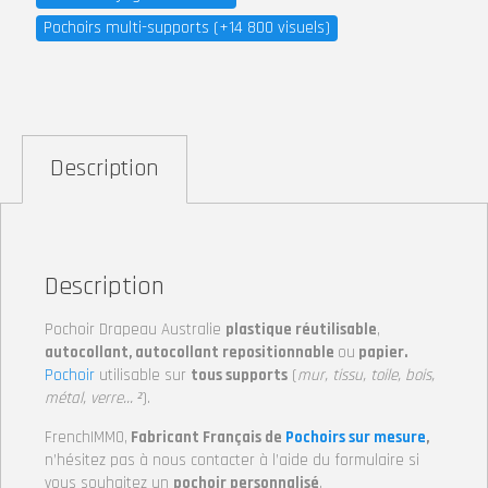
Pochoirs multi-supports (+14 800 visuels)
Description
Description
Pochoir Drapeau Australie
plastique réutilisable
,
autocollant, autocollant repositionnable
ou
papier.
Pochoir
utilisable sur
tous supports
(
mur, tissu, toile, bois,
métal, verre… ²
).
FrenchIMMO,
Fabricant Français de
Pochoirs sur mesure
,
n’hésitez pas à nous contacter à l’aide du formulaire si
vous souhaitez un
pochoir personnalisé
.