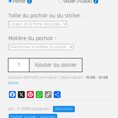
Pochoir
Sticker (+0,80€)
Taille du pochoir ou du sticker :
Matière du pochoir :
Ajouter au panier
Livraison GRATUITE (en France*) Délai indicatif :
10/08 - 12/08
.
Détails
Facebook
X
Pinterest
WhatsApp
Copy
Partager
Link
Décoration
UGS :
P-13589
Catégories :
Pochoir Voyage / Vacances