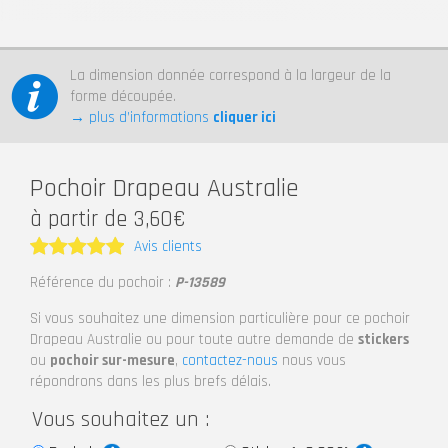
La dimension donnée correspond à la largeur de la
forme découpée.
→ plus d’informations
cliquer ici
Pochoir Drapeau Australie
à partir de 3,60€
Avis clients
Note
5
Référence du pochoir :
P-13589
sur 5
Si vous souhaitez une dimension particulière pour ce pochoir
Drapeau Australie ou pour toute autre demande de
stickers
ou
pochoir sur-mesure
,
contactez-nous
nous vous
répondrons dans les plus brefs délais.
Vous souhaitez un :