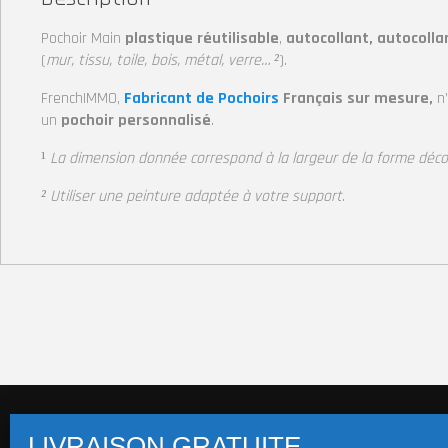
Pochoir Main
plastique réutilisable
,
autocollant, autocolla
(
mur, tissu, toile, bois, métal, verre… ²
).
FrenchIMMO,
Fabricant de Pochoirs
Français sur mesure,
n
un
pochoir personnalisé
.
¹
La dimension donnée correspond à la largeur de la forme déc
² Utiliser une peinture adaptée à votre support
.
Pochoirs multi-supports (+14 800 visuels)
Pochoi
Pochoir Macaron
Pochoirs Mot/Texte
Stickers