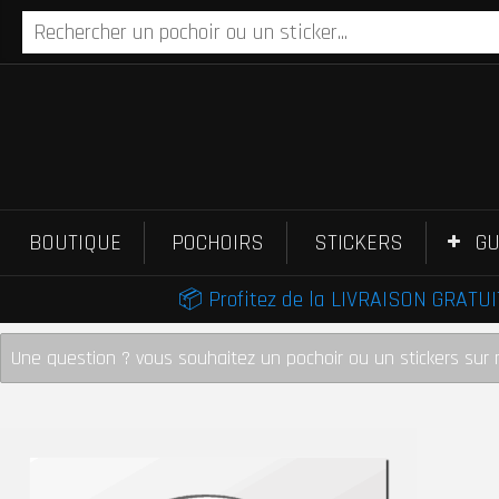
BOUTIQUE
POCHOIRS
STICKERS
GU
📦 Profitez de la LIVRAISON GRATUIT
Une question ? vous souhaitez un pochoir ou un stickers sur 