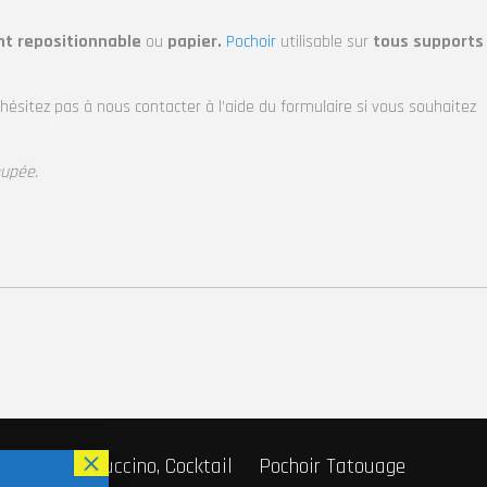
nt repositionnable
ou
papier.
Pochoir
utilisable sur
tous supports
’hésitez pas à nous contacter à l’aide du formulaire si vous souhaitez
oupée.
r Café, Cappuccino, Cocktail
Pochoir Tatouage
Fabricant de pochoirs
Pochoir sur-mesure