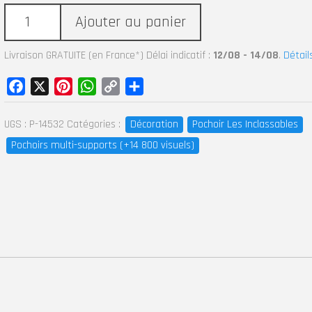
Ajouter au panier
Livraison GRATUITE (en France*) Délai indicatif :
12/08 - 14/08
.
Détail
Facebook
X
Pinterest
WhatsApp
Copy
Partager
Link
UGS :
P-14532
Catégories :
Décoration
Pochoir Les Inclassables
Pochoirs multi-supports (+14 800 visuels)