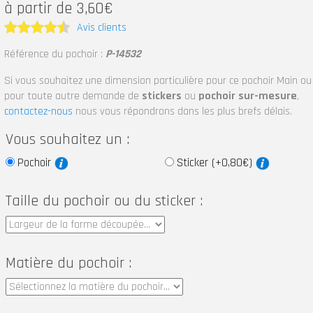
à partir de 3,60€
Avis clients
Note
4.5
Référence du pochoir :
P-14532
sur 5
Si vous souhaitez une dimension particulière pour ce pochoir Main ou
pour toute autre demande de
stickers
ou
pochoir sur-mesure
,
contactez-nous
nous vous répondrons dans les plus brefs délais.
Vous souhaitez un :
Pochoir
Sticker (+0,80€)
Taille du pochoir ou du sticker :
Matière du pochoir :