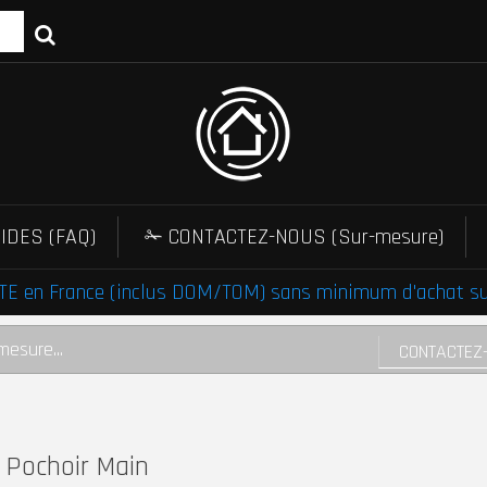
IDES (FAQ)
✁ CONTACTEZ-NOUS (Sur-mesure)
E en France (inclus DOM/TOM) sans minimum d'achat sur 
mesure...
CONTACTEZ
Pochoir Main