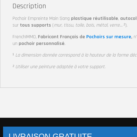
Description
Pochoir Empreinte Main Sang
plastique réutilisable
,
autocol
sur
tous supports
(
mur, tissu, toile, bois, métal, verre… ²
).
FrenchIMMO,
Fabricant Français de
Pochoirs sur mesure
,
n
un
pochoir personnalisé
.
¹
La dimension donnée correspond à la hauteur
de la forme déc
² Utiliser une peinture adaptée à votre support
.
Pochoirs multi-supports (+14 800 visuels)
Pochoi