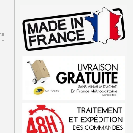
nte
r-