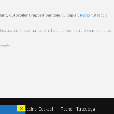
lant, autocollant repositionnable
ou
papier.
Pochoir
utilisable
’hésitez pas à nous contacter à l’aide du formulaire si vous souhaitez
oupée.
r Café, Cappuccino, Cocktail
Pochoir Tatouage