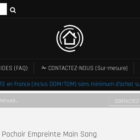
IDES (FAQ)
✁ CONTACTEZ-NOUS (Sur-mesure)
E en France (inclus DOM/TOM) sans minimum d'achat sur 
mesure...
CONTACTEZ
Pochoir Empreinte Main Sang