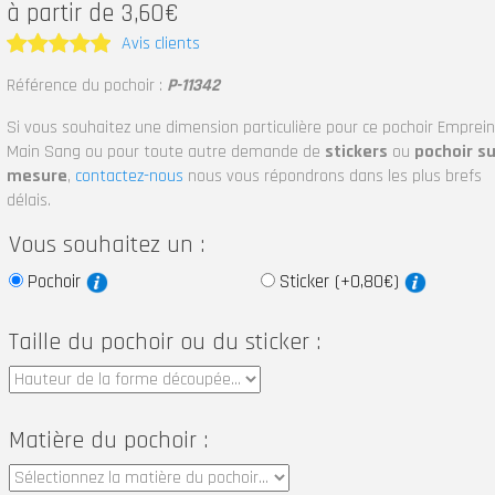
à partir de 3,60€
Avis clients
Note
5
Référence du pochoir :
P-11342
sur 5
Si vous souhaitez une dimension particulière pour ce pochoir Emprei
Main Sang ou pour toute autre demande de
stickers
ou
pochoir su
mesure
,
contactez-nous
nous vous répondrons dans les plus brefs
délais.
Vous souhaitez un :
Pochoir
Sticker (+0,80€)
Taille du pochoir ou du sticker :
Matière du pochoir :