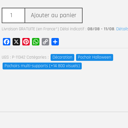
Ajouter au panier
Livraison GRATUITE (en France*) Délai indicatif :
08/08 - 11/08
.
Détail
Facebook
X
Pinterest
WhatsApp
Copy
Partager
Link
UGS :
P-11342
Catégories :
Décoration
Pochoir Halloween
Pochoirs multi-supports (+14 800 visuels)