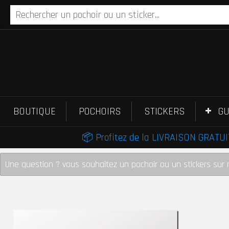
BOUTIQUE
POCHOIRS
STICKERS
GU
📦 Profitez de la LIVRAISON GRATUIT
Une question ? vous souhaitez un pochoir ou un stickers sur 