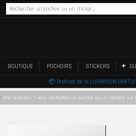
BOUTIQUE
POCHOIRS
STICKERS
GU
📦 Profitez de la LIVRAISON GRATUIT
Une question ? vous souhaitez un pochoir ou un stickers sur 