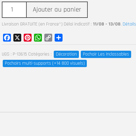
Ajouter au panier
Livraison GRATUITE (en France*) Délai indicatif :
11/08 - 13/08
.
Détails
Facebook
X
Pinterest
WhatsApp
Copy
Partager
Link
UGS :
P-13615
Catégories :
Décoration
Pochoir Les Inclassables
Pochoirs multi-supports (+14 800 visuels)