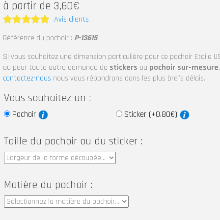
à partir de 3,60€
Avis clients
Note
5
Référence du pochoir :
P-13615
sur 5
Si vous souhaitez une dimension particulière pour ce pochoir Etoile U
ou pour toute autre demande de
stickers
ou
pochoir sur-mesure
,
contactez-nous
nous vous répondrons dans les plus brefs délais.
Vous souhaitez un :
Pochoir
Sticker (+0,80€)
Taille du pochoir ou du sticker :
Matière du pochoir :