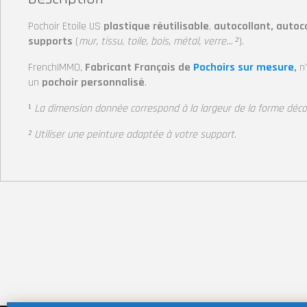
Pochoir Etoile US
plastique réutilisable
,
autocollant, autoc
supports
(
mur, tissu, toile, bois, métal, verre… ²
).
FrenchIMMO,
Fabricant Français de
Pochoirs sur mesure
,
n
un
pochoir personnalisé
.
¹
La dimension donnée correspond à la largeur
de la forme déc
² Utiliser une peinture adaptée à votre support
.