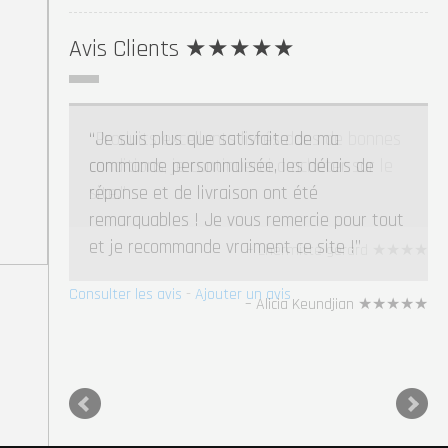
Avis Clients ★★★★★
Je suis plus que satisfaite de ma
commande personnalisée, les délais de
réponse et de livraison ont été
remarquables ! Je vous remercie pour tout
et je recommande vraiment ce site !
Alicia Keundjian ★★★★★
Consulter les avis
-
Ajouter un avis