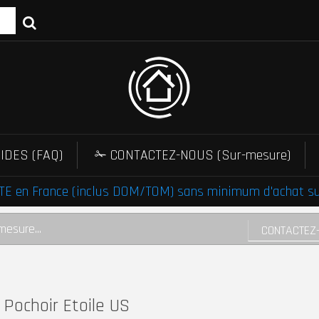
IDES (FAQ)
✁ CONTACTEZ-NOUS (Sur-mesure)
E en France (inclus DOM/TOM) sans minimum d'achat sur 
mesure...
CONTACTEZ
Pochoir Etoile US