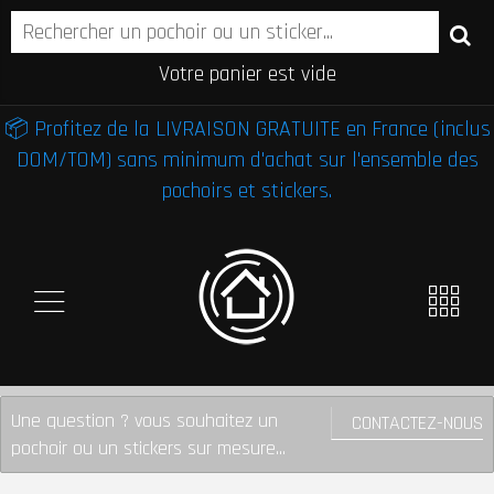
Votre panier est vide
📦 Profitez de la LIVRAISON GRATUITE en France (inclus
DOM/TOM) sans minimum d'achat sur l'ensemble des
pochoirs et stickers.
Une question ? vous souhaitez un
CONTACTEZ-NOUS
pochoir ou un stickers sur mesure...