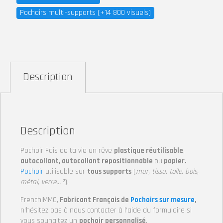
Pochoirs multi-supports (+14 800 visuels)
Description
Description
Pochoir Fais de ta vie un rêve
plastique réutilisable
,
autocollant, autocollant repositionnable
ou
papier.
Pochoir
utilisable sur
tous supports
(
mur, tissu, toile, bois,
métal, verre… ²
).
FrenchIMMO,
Fabricant Français de
Pochoirs sur mesure
,
n’hésitez pas à nous contacter à l’aide du formulaire si
vous souhaitez un
pochoir personnalisé
.