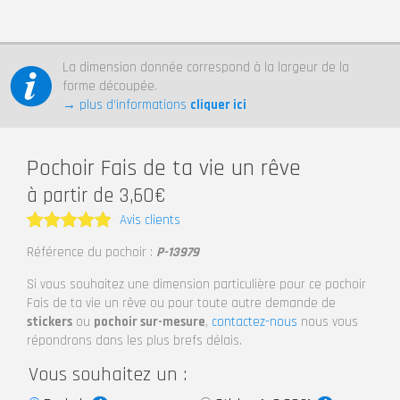
La dimension donnée correspond à la largeur de la
forme découpée.
→ plus d’informations
cliquer ici
Pochoir Fais de ta vie un rêve
à partir de 3,60€
Avis clients
Note
5
Référence du pochoir :
P-13979
sur 5
Si vous souhaitez une dimension particulière pour ce pochoir
Fais de ta vie un rêve ou pour toute autre demande de
stickers
ou
pochoir sur-mesure
,
contactez-nous
nous vous
répondrons dans les plus brefs délais.
Vous souhaitez un :