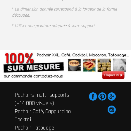
¹
La dimension donnée correspond à la largeur
de la forme
découpée.
² Utiliser une peinture adaptée à votre support
.
Pochoirs multi-supports
(+14 800 visuels)
Pochoir Café, Cappuccino,
Cocktail
Pochoir Tatouage