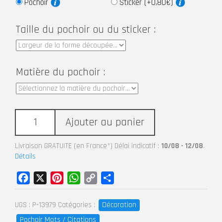
Pochoir
Sticker (+0,80€)
Taille du pochoir ou du sticker :
Matière du pochoir :
Ajouter au panier
Livraison GRATUITE (en France*) Délai indicatif :
10/08 - 12/08
.
Détails
Facebook
X
Pinterest
WhatsApp
Copy
Partager
Link
Décoration
UGS :
P-13979
Catégories :
Pochoir Mots / Citations