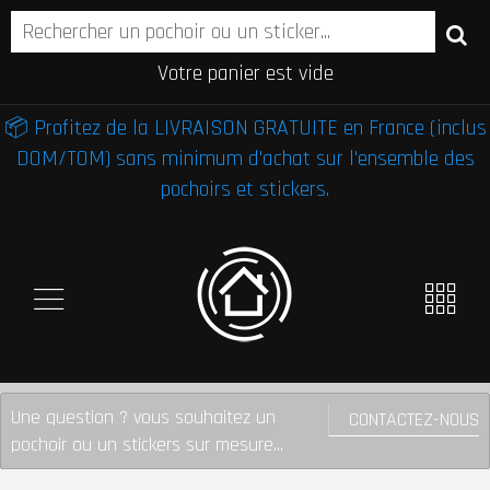
Votre panier est vide
📦 Profitez de la LIVRAISON GRATUITE en France (inclus
DOM/TOM) sans minimum d'achat sur l'ensemble des
pochoirs et stickers.
Une question ? vous souhaitez un
CONTACTEZ-NOUS
pochoir ou un stickers sur mesure...