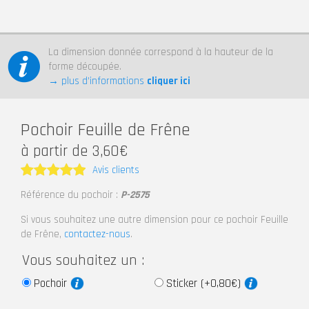
La dimension donnée correspond à la hauteur de la
forme découpée.
→ plus d’informations
cliquer ici
Pochoir Feuille de Frêne
à partir de 3,60€
Avis clients
Note
5
Référence du pochoir :
P-2575
sur 5
Si vous souhaitez une autre dimension pour ce pochoir Feuille
de Frêne,
contactez-nous
.
Vous souhaitez un :
Pochoir
Sticker (+0,80€)