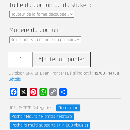
Taille du pochoir ou du sticker :
Matière du pochoir :
Ajouter au panier
Livraison GRATUITE (en France*) Délai indicatif :
12/08 - 14/08
.
Détails
Facebook
X
Pinterest
WhatsApp
Copy
Partager
Link
Décoration
UGS :
P-2575
Catégories :
Pochoir Fleurs / Plantes / Nature
Pochoirs multi-supports (+14 800 visuels)