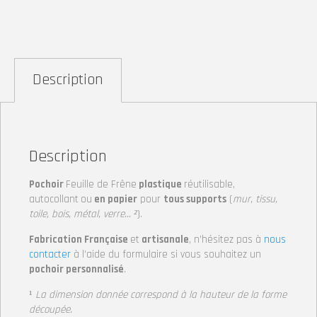
Description
Description
Pochoir
Feuille de Frêne
plastique
réutilisable,
autocollant
ou
en papier
pour
tous supports
(
mur, tissu,
toile, bois, métal, verre… ²
).
Fabrication Française
et
artisanale
, n’hésitez pas à
nous
contacter
à l’aide du formulaire si vous souhaitez un
pochoir personnalisé
.
¹
La dimension donnée correspond à la hauteur de la forme
découpée.