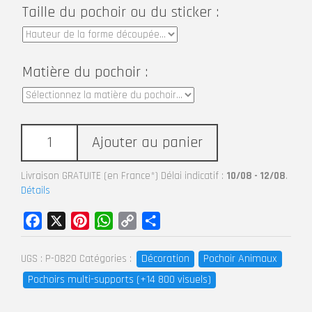
Taille du pochoir ou du sticker :
Matière du pochoir :
Ajouter au panier
Livraison GRATUITE (en France*) Délai indicatif :
10/08 - 12/08
.
Détails
Facebook
X
Pinterest
WhatsApp
Copy
Partager
Link
Décoration
Pochoir Animaux
UGS :
P-0820
Catégories :
Pochoirs multi-supports (+14 800 visuels)