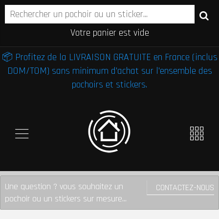
Votre panier est vide
📦 Profitez de la LIVRAISON GRATUITE en France (inclus
DOM/TOM) sans minimum d'achat sur l'ensemble des
pochoirs et stickers.
Une question ? vous souhaitez un
CONTACTEZ-NOUS
pochoir ou un stickers sur mesure...