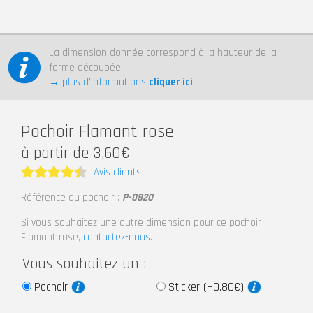
La dimension donnée correspond à la hauteur de la
forme découpée.
→ plus d’informations
cliquer ici
Pochoir Flamant rose
à partir de 3,60€
Avis clients
Note
4.5
Référence du pochoir :
P-0820
sur 5
Si vous souhaitez une autre dimension pour ce pochoir
Flamant rose,
contactez-nous
.
Vous souhaitez un :
Pochoir
Sticker (+0,80€)