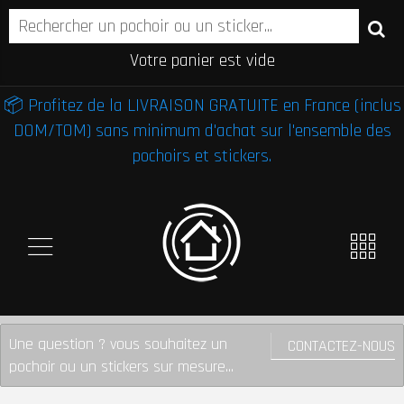
Votre panier est vide
📦 Profitez de la LIVRAISON GRATUITE en France (inclus
DOM/TOM) sans minimum d'achat sur l'ensemble des
pochoirs et stickers.
Une question ? vous souhaitez un
CONTACTEZ-NOUS
pochoir ou un stickers sur mesure...