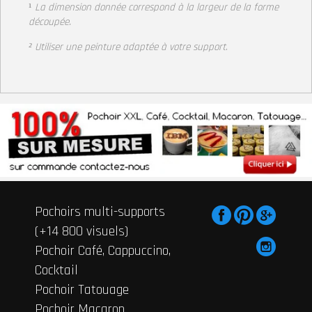
¹
La dimension donnée correspond à la largeur
de la forme
découpée.
² Utiliser une peinture adaptée à votre support
.
Pochoirs multi-supports
(+14 800 visuels)
Pochoir Café, Cappuccino,
Cocktail
Pochoir Tatouage
Pochoir Macaron