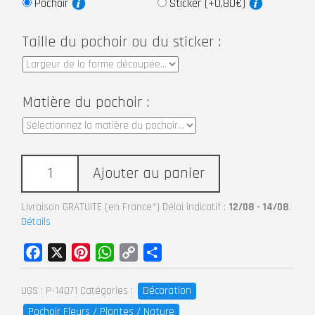
Pochoir
Sticker (+0,80€)
Taille du pochoir ou du sticker :
Matière du pochoir :
Ajouter au panier
Livraison GRATUITE (en France*) Délai indicatif :
12/08 - 14/08
.
Détails
Facebook
X
Pinterest
WhatsApp
Copy
Partager
Link
Décoration
UGS :
P-14071
Catégories :
Pochoir Fleurs / Plantes / Nature