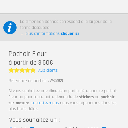
La dimension donnée correspond à la largeur de la
forme découpée.
→ plus d’informations
cliquer ici
Pochoir Fleur
à partir de 3,60€
Avis clients
Note
5
Référence du pochoir :
P-14071
sur 5
Si vous souhaitez une dimension particulière pour ce pochoir
Fleur ou pour toute autre demande de
stickers
ou
pochoir
sur-mesure
,
contactez-nous
nous vous répondrons dans les
plus brefs délais.
Vous souhaitez un :