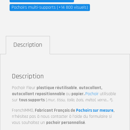
Pochoirs multi-supports (+14 800 visuels)
Description
Description
Pochoir Fleur
plastique réutilisable
,
autocollant,
autocollant repositionnable
ou
papier.
Pochoir
utilisable
sur
tous supports
(
mur, tissu, toile, bois, métal, verre… ²
).
FrenchIMMO,
Fabricant Français de
Pochoirs sur mesure
,
n’hésitez pas à nous contacter à l’aide du formulaire si
vous souhaitez un
pochoir personnalisé
.