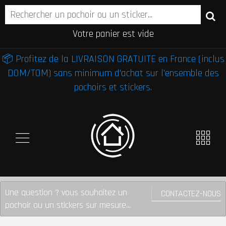
Votre panier est vide
📦 Profitez de la LIVRAISON GRATUITE en France (inclus
DOM/TOM) sans minimum d'achat sur l'ensemble des
pochoirs et stickers.
Une question ? vous souhaitez un
CONTACTEZ-NOUS
pochoir ou un stickers sur mesure...