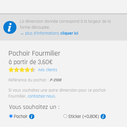
La dimension donnée correspond à la largeur de la
forme découpée.
→ plus d’informations
cliquer ici
Pochoir Fourmilier
à partir de 3,60€
Avis clients
Note
4.5
Référence du pochoir :
P-2108
sur 5
Si vous souhaitez une autre dimension pour ce pochoir
Fourmilier,
contactez-nous
.
Vous souhaitez un :
Pochoir
Sticker (+0,80€)