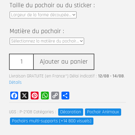
Taille du pochoir ou du sticker :
Matière du pochoir :
Ajouter au panier
Livraison GRATUITE (en France*) Délai indicatif :
12/08 - 14/08
.
Détails
Facebook
X
Pinterest
WhatsApp
Copy
Partager
Link
Décoration
Pochoir Animaux
UGS :
P-2108
Catégories :
Pochoirs multi-supports (+14 800 visuels)