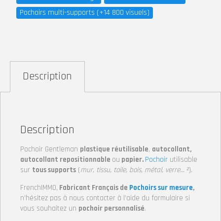
Pochoirs multi-supports (+14 800 visuels)
Description
Description
Pochoir Gentleman
plastique réutilisable
,
autocollant,
autocollant repositionnable
ou
papier.
Pochoir
utilisable
sur
tous supports
(
mur, tissu, toile, bois, métal, verre… ²
).
FrenchIMMO,
Fabricant Français de
Pochoirs sur mesure
,
n’hésitez pas à nous contacter à l’aide du formulaire si
vous souhaitez un
pochoir personnalisé
.