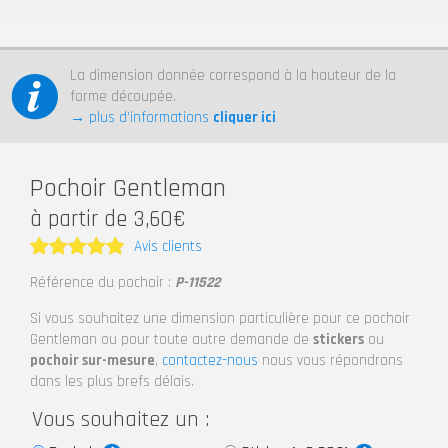
La dimension donnée correspond à la hauteur de la
forme découpée.
→ plus d’informations
cliquer ici
Pochoir Gentleman
à partir de 3,60€
Avis clients
Note
5
Référence du pochoir :
P-11522
sur 5
Si vous souhaitez une dimension particulière pour ce pochoir
Gentleman ou pour toute autre demande de
stickers
ou
pochoir sur-mesure
,
contactez-nous
nous vous répondrons
dans les plus brefs délais.
Vous souhaitez un :