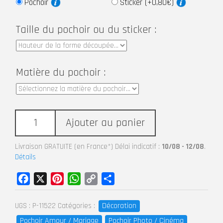
Pochoir
Sticker (+0,80€)
Taille du pochoir ou du sticker :
Matière du pochoir :
Ajouter au panier
Livraison GRATUITE (en France*) Délai indicatif :
10/08 - 12/08
.
Détails
Facebook
X
Pinterest
WhatsApp
Copy
Partager
Link
Décoration
UGS :
P-11522
Catégories :
Pochoir Amour / Mariage
Pochoir Photo / Cinéma