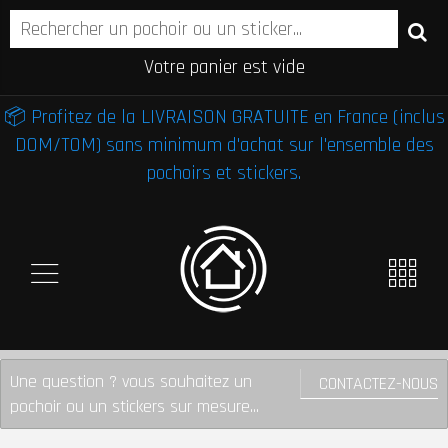
Votre panier est vide
📦 Profitez de la LIVRAISON GRATUITE en France (inclus
DOM/TOM) sans minimum d'achat sur l'ensemble des
pochoirs et stickers.
Une question ? vous souhaitez un
CONTACTEZ-NOUS
pochoir ou un stickers sur mesure...