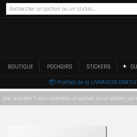
BOUTIQUE
POCHOIRS
STICKERS
GU
📦 Profitez de la LIVRAISON GRATUIT
Une question ? vous souhaitez un pochoir ou un stickers sur 