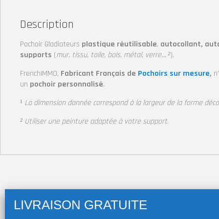
Description
Pochoir Gladiateurs
plastique réutilisable
,
autocollant, aut
supports
(
mur, tissu, toile, bois, métal, verre… ²
).
FrenchIMMO,
Fabricant Français de
Pochoirs sur mesure
,
n
un
pochoir personnalisé
.
¹
La dimension donnée correspond à la largeur
de la forme déc
² Utiliser une peinture adaptée à votre support
.