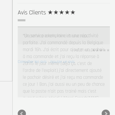
Avis Clients ★★★★★
Un service exemplaire et une réactivité
parfaite. J’ai commandé depuis la Belgique
mardi 16h. J’ai écrit pour ajouter un pochoir
à ma commande et j’ai reçu la réponse à
20h15 le jour même (déjà ça, c’est de
l’ordre de l’exploit) j’ai directement ajouté
le pochoir désiré et j’ai reçu ma commande
ce jour ! Bon, j’ai aussi eu un peu de chance
que la poste n’ait pas trainé mais c’est
quand même génial ! Merci FrenchIMMO
!…
Read more