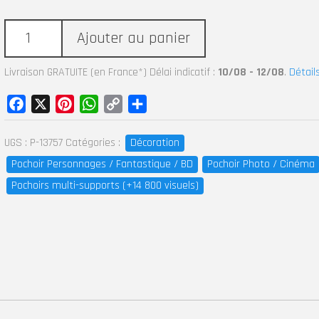
Ajouter au panier
Livraison GRATUITE (en France*) Délai indicatif :
10/08 - 12/08
.
Détail
Facebook
X
Pinterest
WhatsApp
Copy
Partager
Link
UGS :
P-13757
Catégories :
Décoration
Pochoir Personnages / Fantastique / BD
Pochoir Photo / Cinéma
Pochoirs multi-supports (+14 800 visuels)