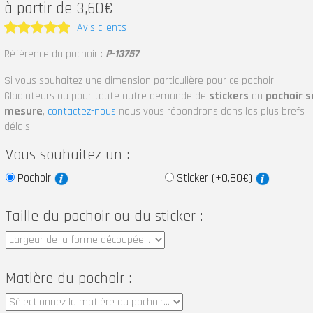
à partir de 3,60€
Avis clients
Note
5
Référence du pochoir :
P-13757
sur 5
Si vous souhaitez une dimension particulière pour ce pochoir
Gladiateurs ou pour toute autre demande de
stickers
ou
pochoir s
mesure
,
contactez-nous
nous vous répondrons dans les plus brefs
délais.
Vous souhaitez un :
Pochoir
Sticker (+0,80€)
Taille du pochoir ou du sticker :
Matière du pochoir :