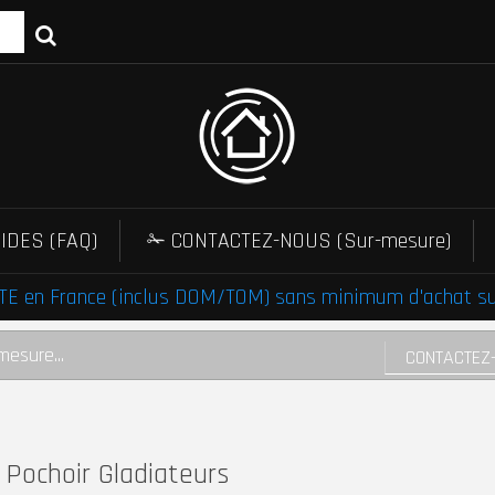
IDES (FAQ)
✁ CONTACTEZ-NOUS (Sur-mesure)
E en France (inclus DOM/TOM) sans minimum d'achat sur 
mesure...
CONTACTEZ
Pochoir Gladiateurs