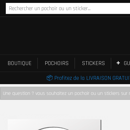
BOUTIQUE
POCHOIRS
STICKERS
GU
📦 Profitez de la LIVRAISON GRATUIT
Une question ? vous souhaitez un pochoir ou un stickers sur 