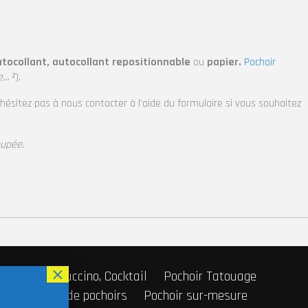
tocollant, autocollant repositionnable
ou
papier.
Pochoir
e… ²
).
’hésitez pas à nous contacter à l’aide du formulaire si vous souhaitez
oupée.