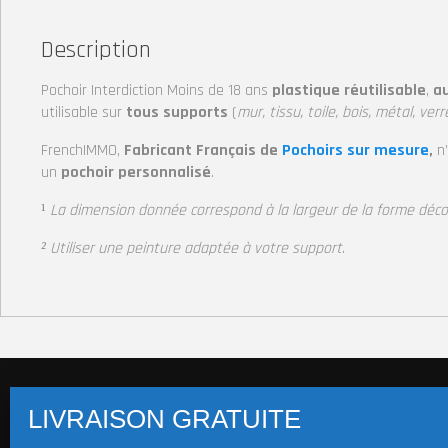
Description
Pochoir Interdiction Moins de 18 ans
plastique réutilisable
,
au
utilisable sur
tous supports
(
mur, tissu, toile, bois, métal, verr
FrenchIMMO,
Fabricant Français de
Pochoirs sur mesure
,
n
un
pochoir personnalisé
.
¹
La dimension donnée correspond à la largeur
de la forme déc
² Utiliser une peinture adaptée à votre support
.