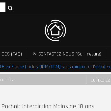
IDES (FAQ)
✁ CONTACTEZ-NOUS (Sur-mesure)
E en France (inclus DOM/TOM) sans minimum d'achat sur 
mesure...
CONTACTEZ
Pochoir Interdiction Moins de 18 ans