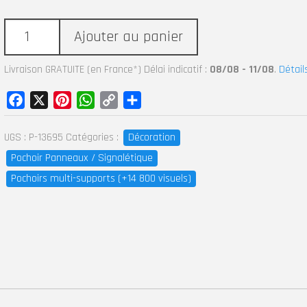
Ajouter au panier
Livraison GRATUITE (en France*) Délai indicatif :
08/08 - 11/08
.
Détail
Facebook
X
Pinterest
WhatsApp
Copy
Partager
Link
UGS :
P-13695
Catégories :
Décoration
Pochoir Panneaux / Signalétique
Pochoirs multi-supports (+14 800 visuels)