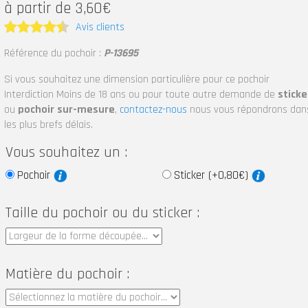
à partir de 3,60€
Avis clients
Note
4.5
Référence du pochoir :
P-13695
sur 5
Si vous souhaitez une dimension particulière pour ce pochoir
Interdiction Moins de 18 ans ou pour toute autre demande de
sticke
ou
pochoir sur-mesure
,
contactez-nous
nous vous répondrons dan
les plus brefs délais.
Vous souhaitez un :
Pochoir
Sticker (+0,80€)
Taille du pochoir ou du sticker :
Matière du pochoir :