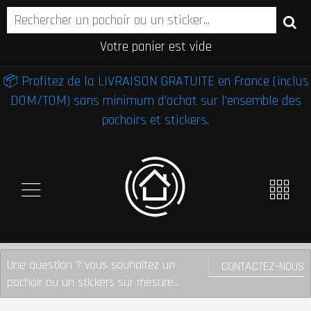
Votre panier est vide
📦 Profitez de la LIVRAISON GRATUITE en France (inclus
DOM/TOM) sans minimum d'achat sur l'ensemble des
pochoirs et stickers.
Une question ? vous souhaitez un
CONTACTEZ-NOUS
pochoir ou un stickers sur mesure...