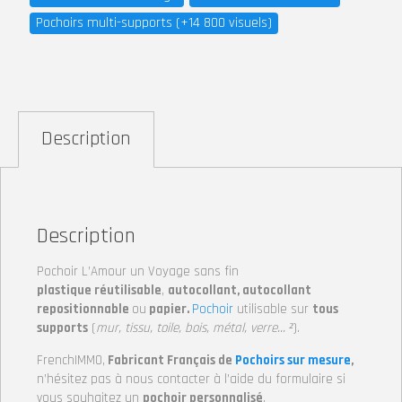
Pochoirs multi-supports (+14 800 visuels)
Description
Description
Pochoir L’Amour un Voyage sans fin
plastique réutilisable
,
autocollant, autocollant
repositionnable
ou
papier.
Pochoir
utilisable sur
tous
supports
(
mur, tissu, toile, bois, métal, verre… ²
).
FrenchIMMO,
Fabricant Français de
Pochoirs sur mesure
,
n’hésitez pas à nous contacter à l’aide du formulaire si
vous souhaitez un
pochoir personnalisé
.