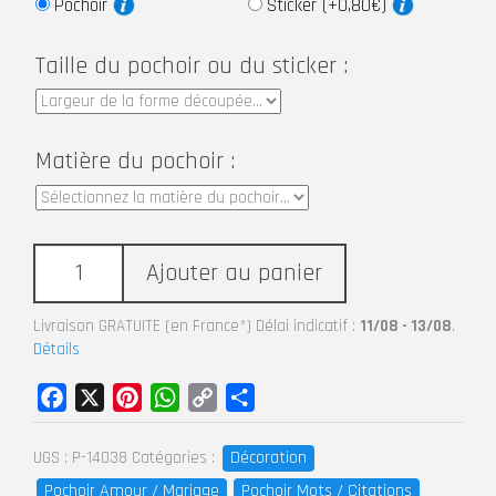
Pochoir
Sticker (+0,80€)
Taille du pochoir ou du sticker :
Matière du pochoir :
Ajouter au panier
Livraison GRATUITE (en France*) Délai indicatif :
11/08 - 13/08
.
Détails
Facebook
X
Pinterest
WhatsApp
Copy
Partager
Link
Décoration
UGS :
P-14038
Catégories :
Pochoir Amour / Mariage
Pochoir Mots / Citations