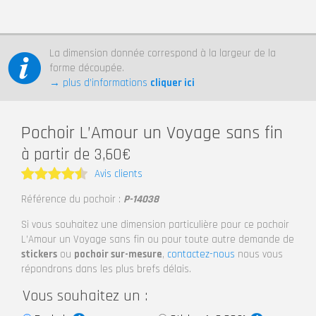
La dimension donnée correspond à la largeur de la
forme découpée.
→ plus d’informations
cliquer ici
Pochoir L’Amour un Voyage sans fin
à partir de 3,60€
Avis clients
Note
4.5
Référence du pochoir :
P-14038
sur 5
Si vous souhaitez une dimension particulière pour ce pochoir
L’Amour un Voyage sans fin ou pour toute autre demande de
stickers
ou
pochoir sur-mesure
,
contactez-nous
nous vous
répondrons dans les plus brefs délais.
Vous souhaitez un :