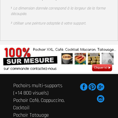
¹
La dimension donnée correspond à la largeur
de la forme
découpée.
² Utiliser une peinture adaptée à votre support
.
Pochoirs multi-supports
(+14 800 visuels)
Pochoir Café, Cappuccino,
Cocktail
Pochoir Tatouage