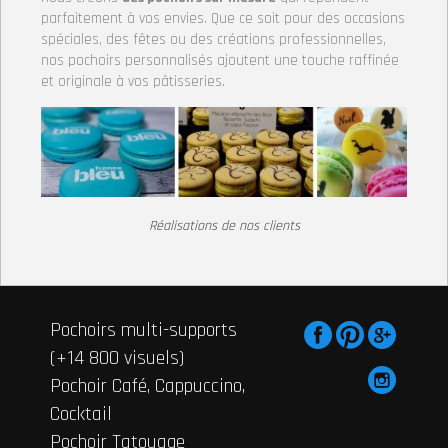
parfaitement à vos envies. Que ce soit pour des occasions
spéciales, des fêtes ou des créations professionnelles,
nos pochoirs personnalisés ajoutent une touche raffinée
et originale à vos pâtisseries.
Réalisations de nos clients
Pochoirs multi-supports
(+14 800 visuels)
Pochoir Café, Cappuccino,
Cocktail
Pochoir Tatouage