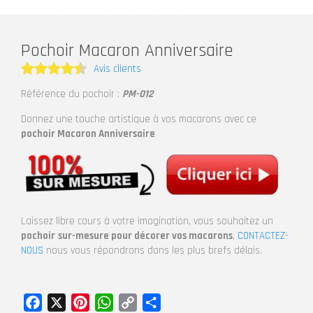
Pochoir Macaron Anniversaire
Avis clients
Note
4.5
Référence du pochoir :
PM-012
sur 5
Donnez une touche artistique à vos macarons avec ce
pochoir Macaron Anniversaire
Laissez libre cours à votre imagination, vous souhaitez un
pochoir
sur-mesure pour décorer vos macarons
,
CONTACTEZ-
NOUS
nous vous répondrons dans les plus brefs délais.
Facebook
X
Pinterest
WhatsApp
Copy
Partager