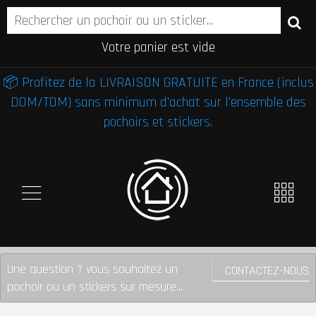
Votre panier est vide
📦 Profitez de la LIVRAISON GRATUITE en France (inclus
DOM/TOM) sans minimum d'achat sur l'ensemble des
pochoirs et stickers.
Une question ? vous souhaitez un
CONTACTEZ-NOUS
pochoir ou un stickers sur mesure...