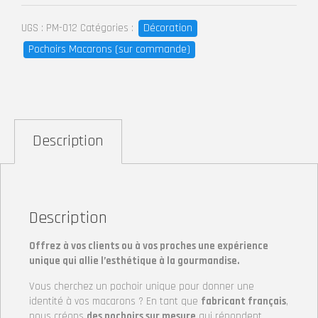
Link
Décoration
UGS :
PM-012
Catégories :
Pochoirs Macarons (sur commande)
Description
Description
Offrez à vos clients ou à vos proches une expérience
unique qui allie l’esthétique à la gourmandise.
Vous cherchez un pochoir unique pour donner une
identité à vos macarons ? En tant que
fabricant français
,
nous créons
des pochoirs sur mesure
qui répondent