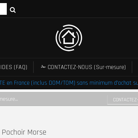
IDES (FAQ)
✁ CONTACTEZ-NOUS (Sur-mesure)
E en France (inclus DOM/TOM) sans minimum d'achat sur 
mesure...
CONTACTEZ
Pochoir Morse