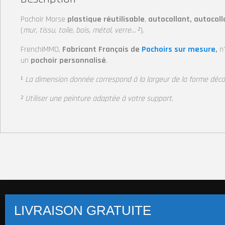
Pochoir Morse
plastique réutilisable
,
autocollant, autocol
(
mur, tissu, toile, bois, métal, verre… ²
).
FrenchIMMO,
Fabricant Français de
Pochoirs sur mesure
,
n
un
pochoir personnalisé
.
¹
La dimension donnée correspond à la largeur
de la forme déc
² Utiliser une peinture adaptée à votre support
.