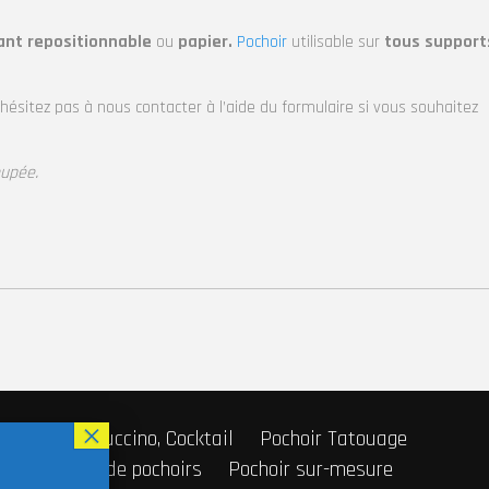
lant repositionnable
ou
papier.
Pochoir
utilisable sur
tous support
’hésitez pas à nous contacter à l’aide du formulaire si vous souhaitez
oupée.