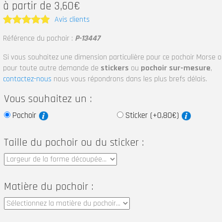
à partir de 3,60€
Avis clients
Note
5
Référence du pochoir :
P-13447
sur 5
Si vous souhaitez une dimension particulière pour ce pochoir Morse 
pour toute autre demande de
stickers
ou
pochoir sur-mesure
,
contactez-nous
nous vous répondrons dans les plus brefs délais.
Vous souhaitez un :
Pochoir
Sticker (+0,80€)
Taille du pochoir ou du sticker :
Matière du pochoir :