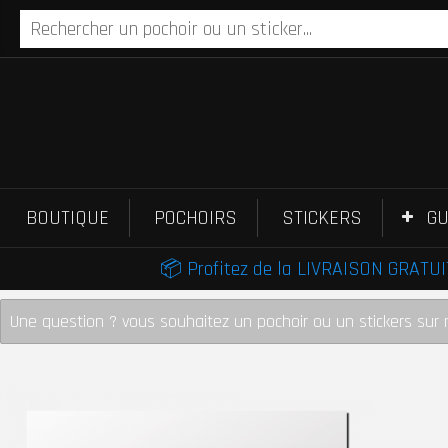
BOUTIQUE
POCHOIRS
STICKERS
GU
📦 Profitez de la LIVRAISON GRATUIT
Une question ? vous souhaitez un pochoir ou un stickers sur 