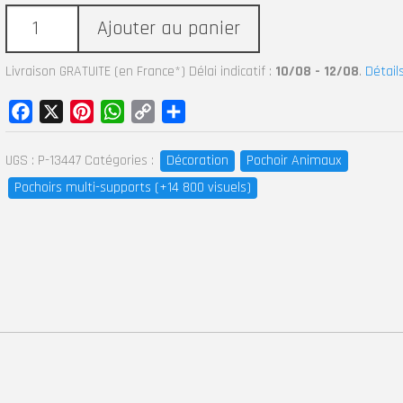
Ajouter au panier
Livraison GRATUITE (en France*) Délai indicatif :
10/08 - 12/08
.
Détail
Facebook
X
Pinterest
WhatsApp
Copy
Partager
Link
UGS :
P-13447
Catégories :
Décoration
Pochoir Animaux
Pochoirs multi-supports (+14 800 visuels)