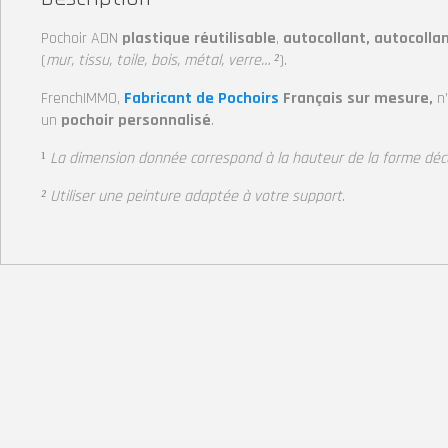
Pochoir ADN
plastique réutilisable
,
autocollant, autocolla
(
mur, tissu, toile, bois, métal, verre… ²
).
FrenchIMMO,
Fabricant de Pochoirs
Français sur mesure,
n
un
pochoir personnalisé
.
¹
La dimension donnée correspond à la hauteur de la forme dé
² Utiliser une peinture adaptée à votre support
.