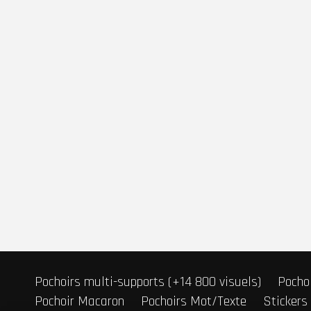
Pochoirs multi-supports (+14 800 visuels)
Pochoi
Pochoir Macaron
Pochoirs Mot/Texte
Stickers
Stickers sur-mesure
Contactez-nous
© 2019
FRENCHIMMO
Tous droits réservés | TVA non applicable, art. 