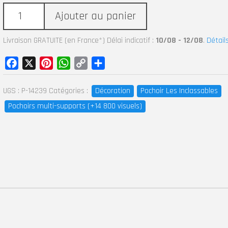
Ajouter au panier
Livraison GRATUITE (en France*) Délai indicatif :
10/08 - 12/08
.
Détail
Facebook
X
Pinterest
WhatsApp
Copy
Partager
Link
UGS :
P-14239
Catégories :
Décoration
Pochoir Les Inclassables
Pochoirs multi-supports (+14 800 visuels)