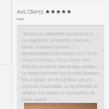
Avis Clients ★★★★★
Ravie !! J’ai découvert se site par hasard
et très étonné des petit prix et des frais
de port offert ! Envoi très rapide ! Je
recommande !!!
Diot Alexandra ★ ★ ★ ★ ★
Consulter les avis
-
Ajouter un avis