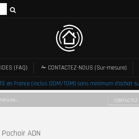
IDES (FAQ)
✁ CONTACTEZ-NOUS (Sur-mesure)
E en France (inclus DOM/TOM) sans minimum d'achat sur 
mesure...
CONTACTEZ
Pochoir ADN