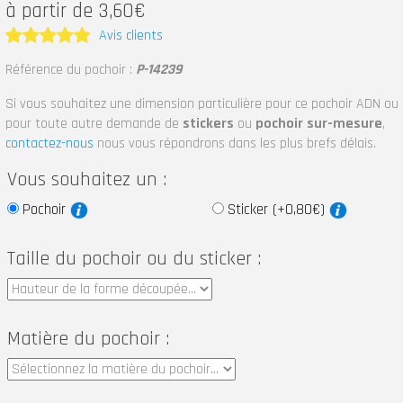
à partir de 3,60€
Avis clients
Note
5
Référence du pochoir :
P-14239
sur 5
Si vous souhaitez une dimension particulière pour ce pochoir ADN ou
pour toute autre demande de
stickers
ou
pochoir sur-mesure
,
contactez-nous
nous vous répondrons dans les plus brefs délais.
Vous souhaitez un :
Pochoir
Sticker (+0,80€)
Taille du pochoir ou du sticker :
Matière du pochoir :