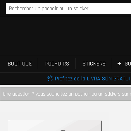
BOUTIQUE
POCHOIRS
STICKERS
GU
📦 Profitez de la LIVRAISON GRATUIT
Une question ? vous souhaitez un pochoir ou un stickers sur 