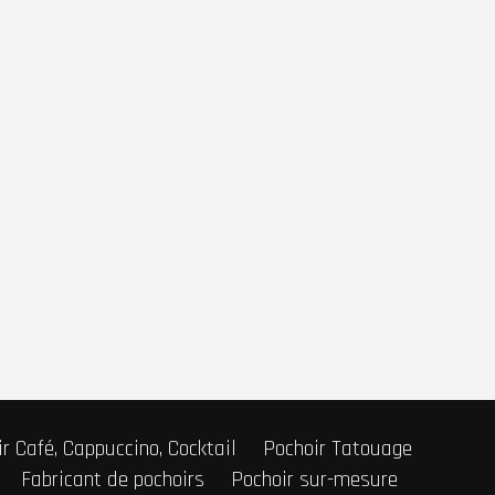
r Café, Cappuccino, Cocktail
Pochoir Tatouage
Fabricant de pochoirs
Pochoir sur-mesure
293 B du CGI |
Mentions légales
|
CDG
|
Cookie
|
Réglement
|
Blog