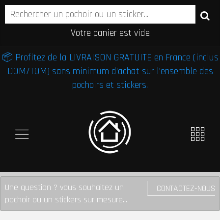
Votre panier est vide
📦 Profitez de la LIVRAISON GRATUITE en France (inclus
DOM/TOM) sans minimum d'achat sur l'ensemble des
pochoirs et stickers.
Une question ? vous souhaitez un
CONTACTEZ-NOUS
pochoir ou un stickers sur mesure...