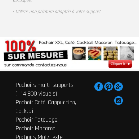
découpée.
² Utiliser une peinture adaptée à votre support
.
Pochoirs multi-supports
(+14 800 visuels)
Pochoir Café, Cappuccino,
Cocktail
Pochoir Tatouage
Pochoir Macaron
Pochoirs Mot/Texte