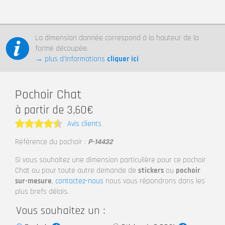
La dimension donnée correspond à la hauteur de la
forme découpée.
→ plus d’informations
cliquer ici
Pochoir Chat
à partir de 3,60€
Avis clients
Note
4.5
Référence du pochoir :
P-14432
sur 5
Si vous souhaitez une dimension particulière pour ce pochoir
Chat ou pour toute autre demande de
stickers
ou
pochoir
sur-mesure
,
contactez-nous
nous vous répondrons dans les
plus brefs délais.
Vous souhaitez un :