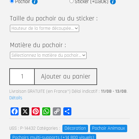
Pochoir
Sticker (+0,80€)
Taille du pochoir ou du sticker :
Matière du pochoir :
Ajouter au panier
Livraison GRATUITE (en France*) Délai indicatif :
11/08 - 13/08
.
Détails
Facebook
X
Pinterest
WhatsApp
Copy
Partager
Link
Décoration
Pochoir Animaux
UGS :
P-14432
Catégories :
Pochoirs multi-supports (+14 800 visuels)