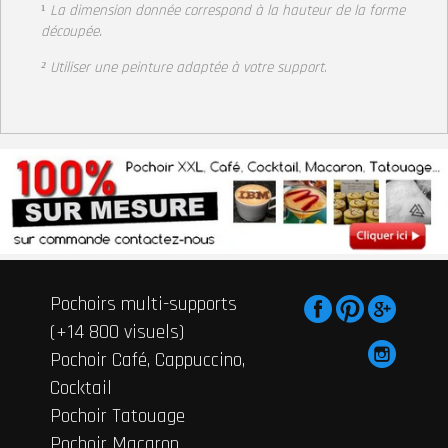
¹
La dimension donnée correspond à la hauteur de la forme
découpée.
² Utiliser une peinture adaptée à votre support
.
Pochoirs multi-supports
(+14 800 visuels)
Pochoir Café, Cappuccino,
Cocktail
Pochoir Tatouage
Pochoir Macaron