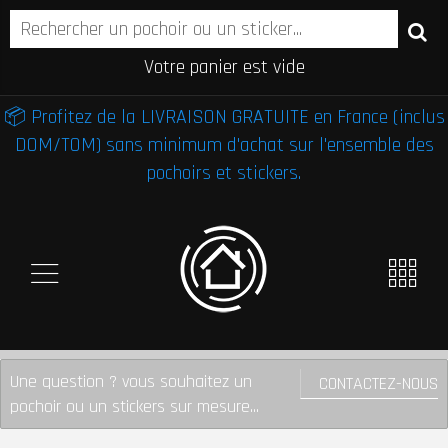
Votre panier est vide
📦 Profitez de la LIVRAISON GRATUITE en France (inclus
DOM/TOM) sans minimum d'achat sur l'ensemble des
pochoirs et stickers.
Une question ? vous souhaitez un
CONTACTEZ-NOUS
pochoir ou un stickers sur mesure...