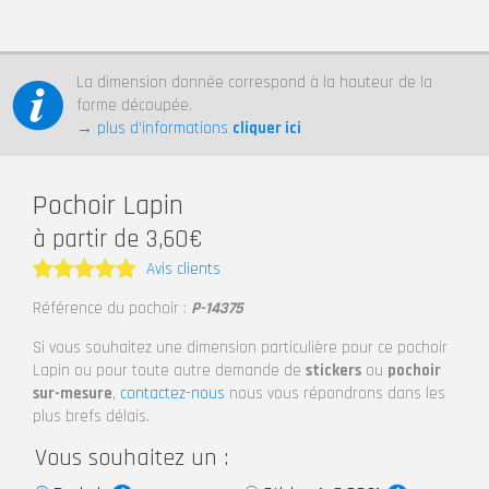
La dimension donnée correspond à la hauteur de la
forme découpée.
→ plus d’informations
cliquer ici
Pochoir Lapin
à partir de 3,60€
Avis clients
Note
5
Référence du pochoir :
P-14375
sur 5
Si vous souhaitez une dimension particulière pour ce pochoir
Lapin ou pour toute autre demande de
stickers
ou
pochoir
sur-mesure
,
contactez-nous
nous vous répondrons dans les
plus brefs délais.
Vous souhaitez un :