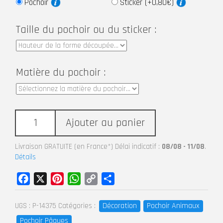
Pochoir
Sticker (+0,80€)
Taille du pochoir ou du sticker :
Matière du pochoir :
Ajouter au panier
Livraison GRATUITE (en France*) Délai indicatif :
08/08 - 11/08
.
Détails
Facebook
X
Pinterest
WhatsApp
Copy
Partager
Link
Décoration
Pochoir Animaux
UGS :
P-14375
Catégories :
Pochoir Pâques