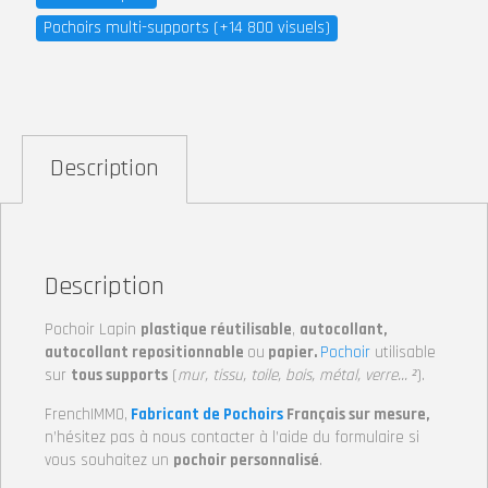
Pochoirs multi-supports (+14 800 visuels)
Description
Description
Pochoir Lapin
plastique réutilisable
,
autocollant,
autocollant repositionnable
ou
papier.
Pochoir
utilisable
sur
tous supports
(
mur, tissu, toile, bois, métal, verre… ²
).
FrenchIMMO,
Fabricant de Pochoirs
Français sur mesure,
n’hésitez pas à nous contacter à l’aide du formulaire si
vous souhaitez un
pochoir personnalisé
.