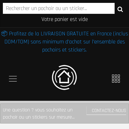
Votre panier est vide
📦 Profitez de la LIVRAISON GRATUITE en France (inclus
DOM/TOM) sans minimum d'achat sur l'ensemble des
pochoirs et stickers.
Une question ? vous souhaitez un
CONTACTEZ-NOUS
pochoir ou un stickers sur mesure...