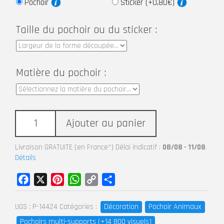
Pochoir
Sticker (+0,80€)
Taille du pochoir ou du sticker :
Matière du pochoir :
Ajouter au panier
Livraison GRATUITE (en France*) Délai indicatif :
08/08 - 11/08
.
Détails
Facebook
X
Pinterest
WhatsApp
Copy
Partager
Link
Décoration
Pochoir Animaux
UGS :
P-14424
Catégories :
Pochoirs multi-supports (+14 800 visuels)