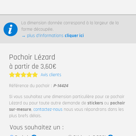
La dimension donnée correspond à la largeur de la
forme découpée.
→ plus d’informations
cliquer ici
Pochoir Lézard
à partir de 3,60€
Avis clients
Note
5
Référence du pochoir :
P-14424
sur 5
Si vous souhaitez une dimension particulière pour ce pochoir
Lézard ou pour toute autre demande de
stickers
ou
pochoir
sur-mesure
,
contactez-nous
nous vous répondrons dans les
plus brefs délais.
Vous souhaitez un :