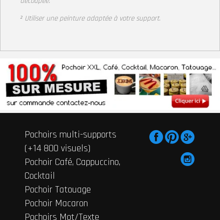
découpée.
² Utiliser une peinture adaptée à votre support
.
Pochoirs multi-supports
(+14 800 visuels)
Pochoir Café, Cappuccino,
Cocktail
Pochoir Tatouage
Pochoir Macaron
Pochoirs Mot/Texte