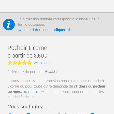
La dimension donnée correspond à la largeur de la
forme découpée.
→ plus d’informations
cliquer ici
Pochoir Licorne
à partir de 3,60€
Avis clients
Note
5
Référence du pochoir :
P-14359
sur 5
Si vous souhaitez une dimension particulière pour ce pochoir
Licorne ou pour toute autre demande de
stickers
ou
pochoir
sur-mesure
,
contactez-nous
nous vous répondrons dans les
plus brefs délais.
Vous souhaitez un :