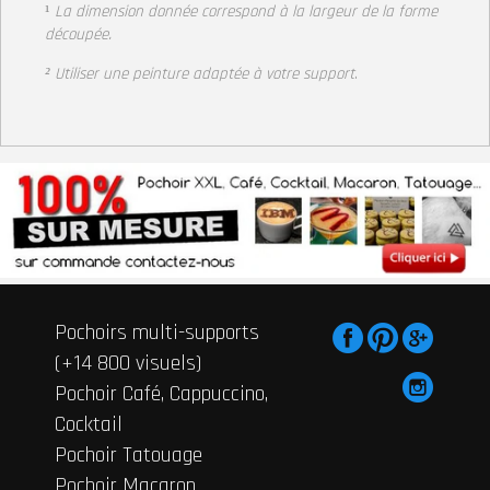
¹
La dimension donnée correspond à la largeur de la forme
découpée.
² Utiliser une peinture adaptée à votre support
.
Pochoirs multi-supports
(+14 800 visuels)
Pochoir Café, Cappuccino,
Cocktail
Pochoir Tatouage
Pochoir Macaron