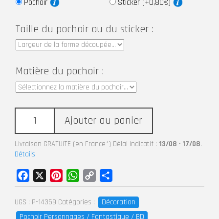
Pochoir
Sticker (+0,80€)
Taille du pochoir ou du sticker :
Matière du pochoir :
Ajouter au panier
Livraison GRATUITE (en France*) Délai indicatif :
13/08 - 17/08
.
Détails
Facebook
X
Pinterest
WhatsApp
Copy
Partager
Link
Décoration
UGS :
P-14359
Catégories :
Pochoir Personnages / Fantastique / BD