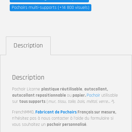
Pochoirs multi-supports (+14 800 visuels)
Description
Description
Pochoir Licorne
plastique réutilisable
,
autocollant,
autocollant repositionnable
ou
papier.
Pochoir
utilisable
sur
tous supports
(
mur, tissu, toile, bois, métal, verre… ²
).
FrenchIMMO,
Fabricant de Pochoirs
Français sur mesure,
n’hésitez pas à nous contacter à l’aide du formulaire si
vous souhaitez un
pochoir personnalisé
.