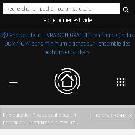
Votre panier est vide
📦 Profitez de la LIVRAISON GRATUITE en France (inclus
DOM/TOM) sans minimum d'achat sur l'ensemble des
pochoirs et stickers.
Une question ? vous souhaitez un
CONTACTEZ-NOUS
pochoir ou un stickers sur mesure...