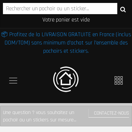
Votre panier est vide
📦 Profitez de la LIVRAISON GRATUITE en France (inclus
DOM/TOM) sans minimum d'achat sur l'ensemble des
pochoirs et stickers.
Une question ? vous souhaitez un
CONTACTEZ-NOUS
pochoir ou un stickers sur mesure...