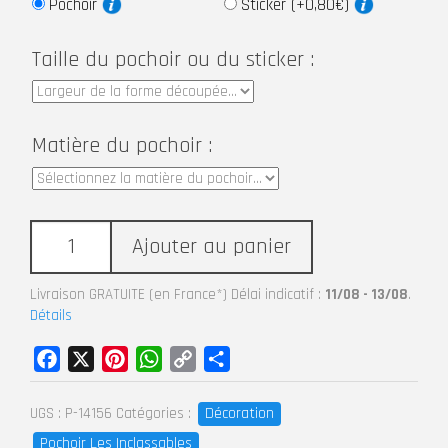
Pochoir
Sticker (+0,80€)
Taille du pochoir ou du sticker :
Matière du pochoir :
Ajouter au panier
Livraison GRATUITE (en France*) Délai indicatif :
11/08 - 13/08
.
Détails
Facebook
X
Pinterest
WhatsApp
Copy
Partager
Link
Décoration
UGS :
P-14156
Catégories :
Pochoir Les Inclassables