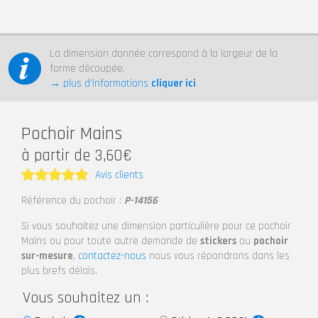
La dimension donnée correspond à la largeur de la
forme découpée.
→ plus d’informations
cliquer ici
Pochoir Mains
à partir de 3,60€
Avis clients
Note
5
Référence du pochoir :
P-14156
sur 5
Si vous souhaitez une dimension particulière pour ce pochoir
Mains ou pour toute autre demande de
stickers
ou
pochoir
sur-mesure
,
contactez-nous
nous vous répondrons dans les
plus brefs délais.
Vous souhaitez un :