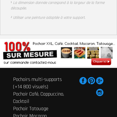
¹
La dimension donnée correspond à la largeur de la forme
découpée.
² Utiliser une peinture adaptée à votre support
.
Pochoirs multi-supports
(+14 800 visuels)
Pochoir Café, Cappuccino,
Cocktail
Pochoir Tatouage
Pochoir Macaron