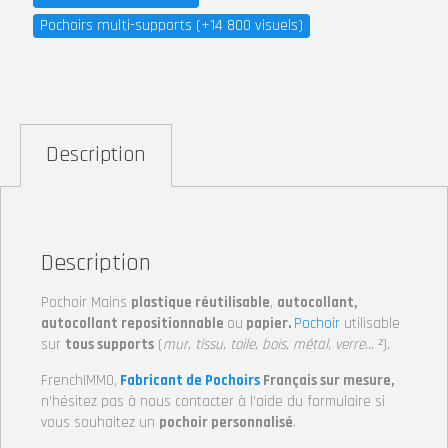
Pochoirs multi-supports (+14 800 visuels)
Description
Description
Pochoir Mains
plastique réutilisable
,
autocollant,
autocollant repositionnable
ou
papier.
Pochoir
utilisable
sur
tous supports
(
mur, tissu, toile, bois, métal, verre… ²
).
FrenchIMMO,
Fabricant de Pochoirs
Français sur mesure,
n’hésitez pas à nous contacter à l’aide du formulaire si
vous souhaitez un
pochoir personnalisé
.