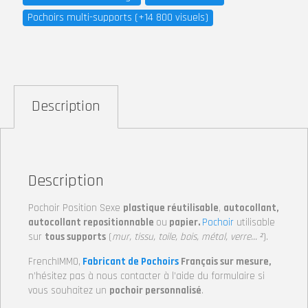
Pochoirs multi-supports (+14 800 visuels)
Description
Description
Pochoir Position Sexe
plastique réutilisable
,
autocollant,
autocollant repositionnable
ou
papier.
Pochoir
utilisable
sur
tous supports
(
mur, tissu, toile, bois, métal, verre… ²
).
FrenchIMMO,
Fabricant de Pochoirs
Français sur mesure,
n’hésitez pas à nous contacter à l’aide du formulaire si
vous souhaitez un
pochoir personnalisé
.