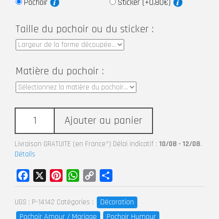
Pochoir
Sticker (+0,80€)
Taille du pochoir ou du sticker :
Matière du pochoir :
Ajouter au panier
Livraison GRATUITE (en France*) Délai indicatif :
10/08 - 12/08
.
Détails
Facebook
X
Pinterest
WhatsApp
Copy
Partager
Link
Décoration
UGS :
P-14142
Catégories :
Pochoir Amour / Mariage
Pochoir Humour