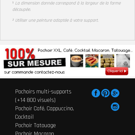
¹
La dimension donnée correspond à la largeur de la forme
découpée.
² Utiliser une peinture adaptée à votre support
.
Pochoirs multi-supports
(+14 800 visuels)
Pochoir Café, Cappuccino,
Cocktail
Pochoir Tatouage
Pochoir Macaron