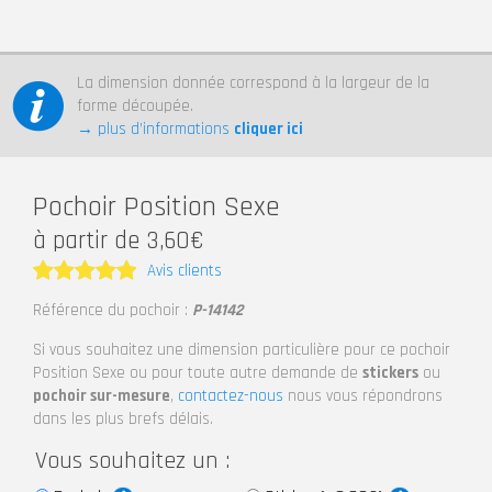
La dimension donnée correspond à la largeur de la
forme découpée.
→ plus d’informations
cliquer ici
Pochoir Position Sexe
à partir de 3,60€
Avis clients
Note
5
Référence du pochoir :
P-14142
sur 5
Si vous souhaitez une dimension particulière pour ce pochoir
Position Sexe ou pour toute autre demande de
stickers
ou
pochoir sur-mesure
,
contactez-nous
nous vous répondrons
dans les plus brefs délais.
Vous souhaitez un :