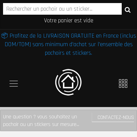
Votre panier est vide
📦 Profitez de la LIVRAISON GRATUITE en France (inclus
DOM/TOM) sans minimum d'achat sur l'ensemble des
pochoirs et stickers.
Une question ? vous souhaitez un
CONTACTEZ-NOUS
pochoir ou un stickers sur mesure...