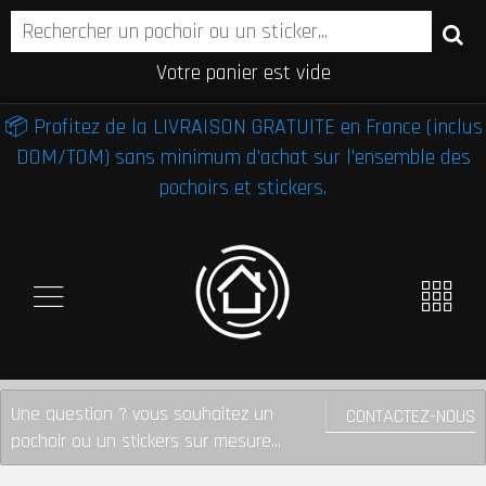
Votre panier est vide
📦 Profitez de la LIVRAISON GRATUITE en France (inclus
DOM/TOM) sans minimum d'achat sur l'ensemble des
pochoirs et stickers.
Une question ? vous souhaitez un
CONTACTEZ-NOUS
pochoir ou un stickers sur mesure...