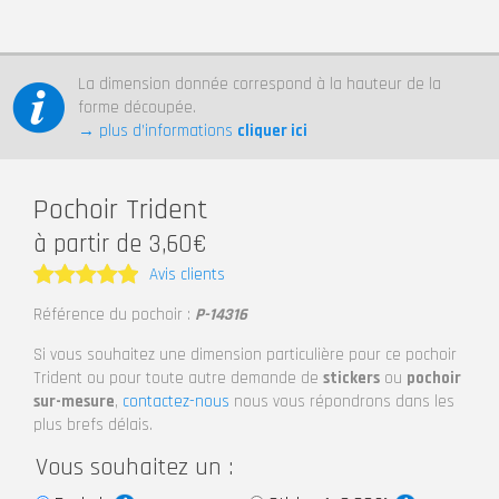
La dimension donnée correspond à la hauteur de la
forme découpée.
→ plus d’informations
cliquer ici
Pochoir Trident
à partir de 3,60€
Avis clients
Note
5
Référence du pochoir :
P-14316
sur 5
Si vous souhaitez une dimension particulière pour ce pochoir
Trident ou pour toute autre demande de
stickers
ou
pochoir
sur-mesure
,
contactez-nous
nous vous répondrons dans les
plus brefs délais.
Vous souhaitez un :