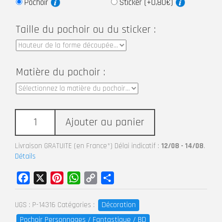
Pochoir
Sticker (+0,80€)
Taille du pochoir ou du sticker :
Matière du pochoir :
Ajouter au panier
Livraison GRATUITE (en France*) Délai indicatif :
12/08 - 14/08
.
Détails
Facebook
X
Pinterest
WhatsApp
Copy
Partager
Link
Décoration
UGS :
P-14316
Catégories :
Pochoir Personnages / Fantastique / BD