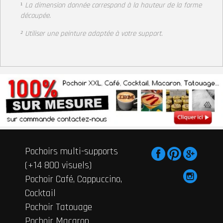
¹
La dimension donnée correspond à la hauteur de la forme
découpée.
² Utiliser une peinture adaptée à votre support
.
Pochoirs multi-supports
(+14 800 visuels)
Pochoir Café, Cappuccino,
Cocktail
Pochoir Tatouage
Pochoir Macaron