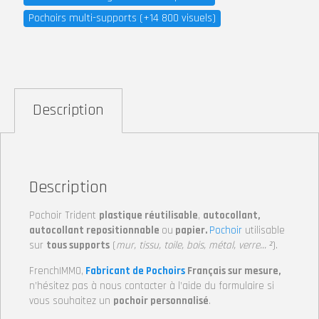
Pochoirs multi-supports (+14 800 visuels)
Description
Description
Pochoir Trident
plastique réutilisable
,
autocollant,
autocollant repositionnable
ou
papier.
Pochoir
utilisable
sur
tous supports
(
mur, tissu, toile, bois, métal, verre… ²
).
FrenchIMMO,
Fabricant de Pochoirs
Français sur mesure,
n’hésitez pas à nous contacter à l’aide du formulaire si
vous souhaitez un
pochoir personnalisé
.