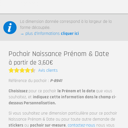
La dimension donnée correspond à la largeur de la
forme découpée.
→ plus d’informations
cliquer ici
Pochoir Naissance Prénom & Date
à partir de 3,60€
Avis clients
Note
4.5
Référence du pochoir :
P-8941
sur 5
Choisissez
pour ce pochoir
le Prénom et la date
que vous
souhaitez, et
indiquez cette information dans le champ ci-
dessous Personnalisation.
Si vous souhaitez une dimension particulière pour ce pochoir
Naissance Prénom & Date ou pour toute autre demande de
stickers
ou
pochoir sur-mesure
,
contactez-nous
nous vous