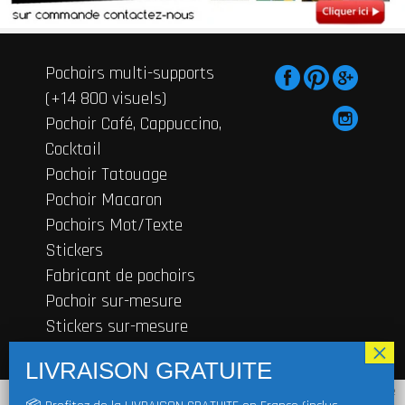
Pochoirs multi-supports
(+14 800 visuels)
Pochoir Café, Cappuccino,
Cocktail
Pochoir Tatouage
Pochoir Macaron
Pochoirs Mot/Texte
Stickers
Fabricant de pochoirs
Pochoir sur-mesure
Stickers sur-mesure
Contactez-nous
En cliquant sur "J'accepte", vous acceptez de stocker des cookies sur votre
© 2019
FRENCHIMMO
Tous droits