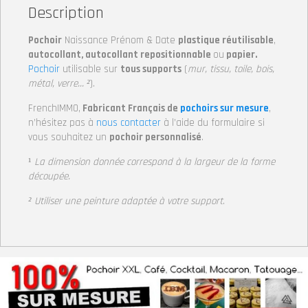
Description
Pochoir
Naissance Prénom & Date
plastique réutilisable
,
autocollant, autocollant repositionnable
ou
papier.
Pochoir
utilisable sur
tous supports
(
mur, tissu, toile, bois,
métal, verre… ²
).
FrenchIMMO,
Fabricant Français de
pochoirs sur mesure
,
n’hésitez pas à
nous contacter
à l’aide du formulaire si
vous souhaitez un
pochoir personnalisé
.
¹
La dimension donnée correspond à la largeur de la forme
découpée.
² Utiliser une peinture adaptée à votre support
.