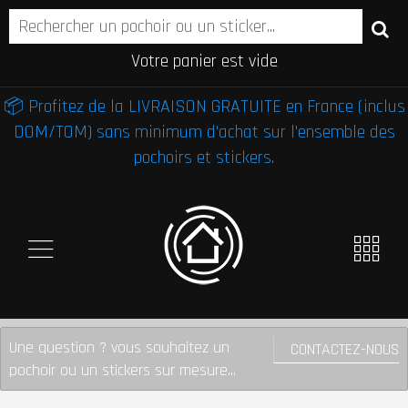
Votre panier est vide
📦 Profitez de la LIVRAISON GRATUITE en France (inclus
DOM/TOM) sans minimum d'achat sur l'ensemble des
pochoirs et stickers.
Une question ? vous souhaitez un
CONTACTEZ-NOUS
pochoir ou un stickers sur mesure...