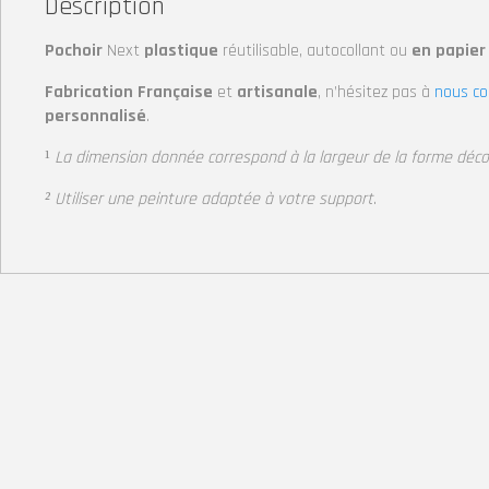
Description
Pochoir
Next
plastique
réutilisable, autocollant
ou
en papier
Fabrication Française
et
artisanale
, n’hésitez pas à
nous co
personnalisé
.
¹
La dimension donnée correspond à la largeur de la forme déc
² Utiliser une peinture adaptée à votre support
.