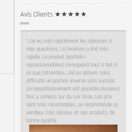
Avis Clients ★★★★★
Ravie !! J’ai découvert se site par hasard
et très étonné des petit prix et des frais
de port offert ! Envoi très rapide ! Je
recommande !!!
Diot Alexandra ★ ★ ★ ★ ★
Consulter les avis
-
Ajouter un avis