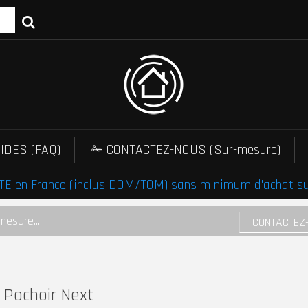
IDES (FAQ)
✁ CONTACTEZ-NOUS (Sur-mesure)
E en France (inclus DOM/TOM) sans minimum d'achat sur 
mesure...
CONTACTEZ
Pochoir Next