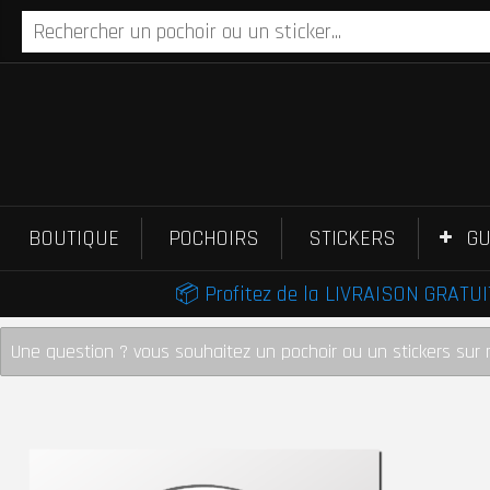
BOUTIQUE
POCHOIRS
STICKERS
GU
📦 Profitez de la LIVRAISON GRATUIT
Une question ? vous souhaitez un pochoir ou un stickers sur 