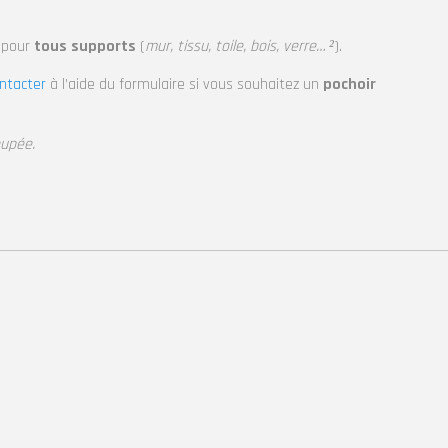
pour
tous supports
(
mur, tissu, toile, bois, verre… ²
).
ntacter
à l’aide du formulaire si vous souhaitez un
pochoir
oupée.