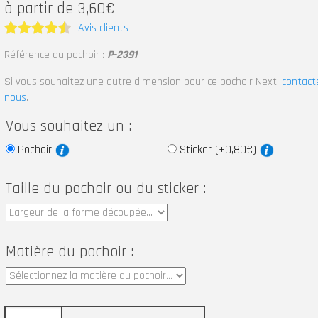
à partir de 3,60€
Avis clients
Note
4.5
Référence du pochoir :
P-2391
sur 5
Si vous souhaitez une autre dimension pour ce pochoir Next,
contact
nous
.
Vous souhaitez un :
Pochoir
Sticker (+0,80€)
Taille du pochoir ou du sticker :
Matière du pochoir :