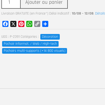
Ajouter au panier
Livraison GRATUITE (en France*) Délai indicatif :
10/08 - 12/08
.
Détail
Facebook
X
Pinterest
WhatsApp
Copy
Partager
Link
UGS :
P-2391
Catégories :
Décoration
Pochoir Informat. / Web / High-tech
Pochoirs multi-supports (+14 800 visuels)