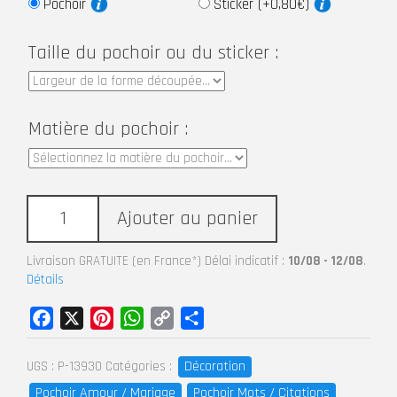
Pochoir
Sticker (+0,80€)
Taille du pochoir ou du sticker :
Matière du pochoir :
Ajouter au panier
Livraison GRATUITE (en France*) Délai indicatif :
10/08 - 12/08
.
Détails
Facebook
X
Pinterest
WhatsApp
Copy
Partager
Link
Décoration
UGS :
P-13930
Catégories :
Pochoir Amour / Mariage
Pochoir Mots / Citations