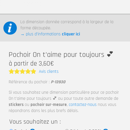
La dimension donnée correspond à la largeur de la
forme découpée.
→ plus d’informations
cliquer ici
Pochoir On t’aime pour toujours 💕
à partir de 3,60€
Avis clients
Note
5
Référence du pochoir :
P-13930
sur 5
Si vous souhaitez une dimension particulière pour ce pochoir
On t’aime pour toujours 💕 ou pour toute autre demande de
stickers
ou
pochoir sur-mesure
,
contactez-nous
nous vous
répondrons dans les plus brefs délais.
Vous souhaitez un :