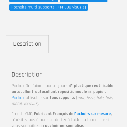
Pochoirs multi-supports (+14 800 visuels)
Description
Description
Pochoir On t’aime pour toujours 💕
plastique réutilisable
,
autocollant, autocollant repositionnable
ou
papier.
Pochoir
utilisable sur
tous supports
(
mur, tissu, toile, bois,
métal, verre… ²
).
FrenchIMMO,
Fabricant Français de
Pochoirs sur mesure
,
n’hésitez pas à nous contacter à l’aide du formulaire si
vous souhaitez un
pochoir personnalisé
.