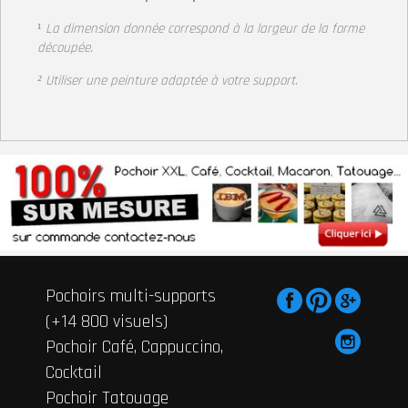
¹
La dimension donnée correspond à la largeur
de la forme
découpée.
² Utiliser une peinture adaptée à votre support
.
Pochoirs multi-supports
(+14 800 visuels)
Pochoir Café, Cappuccino,
Cocktail
Pochoir Tatouage