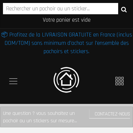
Votre panier est vide
📦 Profitez de la LIVRAISON GRATUITE en France (inclus
DOM/TOM) sans minimum d'achat sur l'ensemble des
pochoirs et stickers.
Une question ? vous souhaitez un
CONTACTEZ-NOUS
pochoir ou un stickers sur mesure...