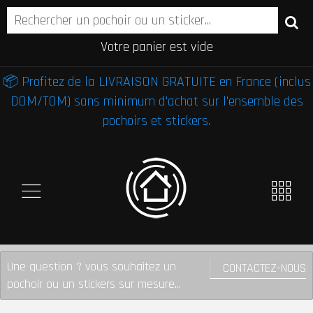
Votre panier est vide
📦 Profitez de la LIVRAISON GRATUITE en France (inclus
DOM/TOM) sans minimum d'achat sur l'ensemble des
pochoirs et stickers.
Une question ? vous souhaitez un
CONTACTEZ-NOUS
pochoir ou un stickers sur mesure...