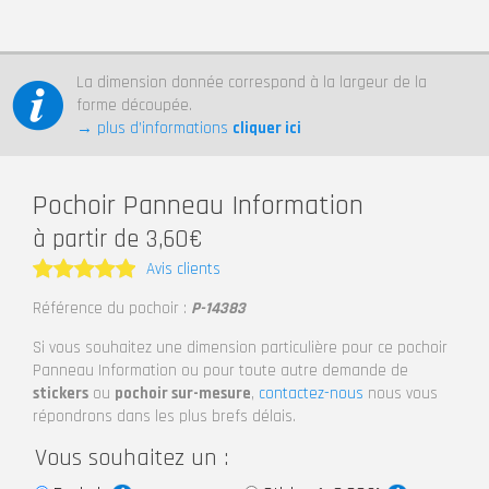
La dimension donnée correspond à la largeur de la
forme découpée.
→ plus d’informations
cliquer ici
Pochoir Panneau Information
à partir de 3,60€
Avis clients
Note
5
Référence du pochoir :
P-14383
sur 5
Si vous souhaitez une dimension particulière pour ce pochoir
Panneau Information ou pour toute autre demande de
stickers
ou
pochoir sur-mesure
,
contactez-nous
nous vous
répondrons dans les plus brefs délais.
Vous souhaitez un :