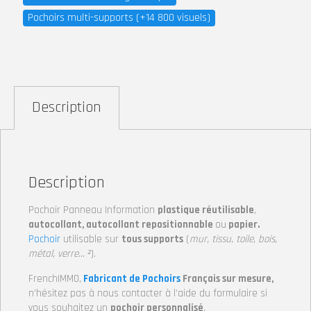
Pochoirs multi-supports (+14 800 visuels)
Description
Description
Pochoir Panneau Information
plastique réutilisable
,
autocollant, autocollant repositionnable
ou
papier.
Pochoir
utilisable sur
tous supports
(
mur, tissu, toile, bois,
métal, verre… ²
).
FrenchIMMO,
Fabricant de Pochoirs
Français sur mesure,
n’hésitez pas à nous contacter à l’aide du formulaire si
vous souhaitez un
pochoir personnalisé
.