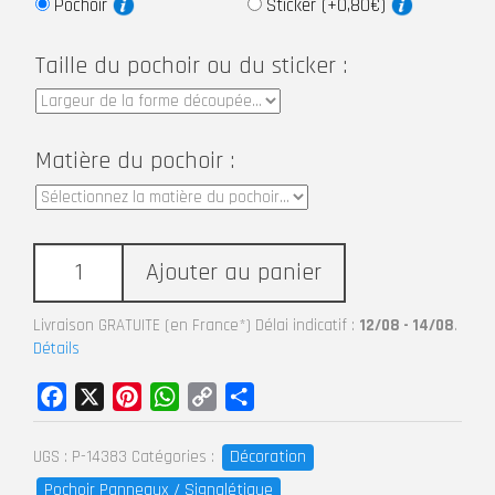
Pochoir
Sticker (+0,80€)
Taille du pochoir ou du sticker :
Matière du pochoir :
Ajouter au panier
Livraison GRATUITE (en France*) Délai indicatif :
12/08 - 14/08
.
Détails
Facebook
X
Pinterest
WhatsApp
Copy
Partager
Link
Décoration
UGS :
P-14383
Catégories :
Pochoir Panneaux / Signalétique