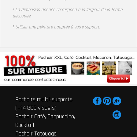
¹
La dimension donnée correspond à la largeur de la forme
découpée.
² Utiliser une peinture adaptée à votre support
.
Pochoirs multi-supports
(+14 800 visuels)
Pochoir Café, Cappuccino,
Cocktail
Pochoir Tatouage