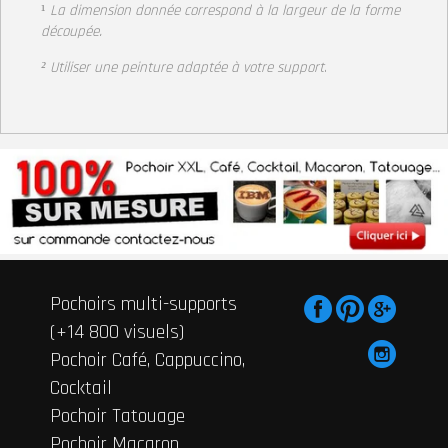
¹
La dimension donnée correspond à la largeur de la forme
découpée.
² Utiliser une peinture adaptée à votre support
.
Pochoirs multi-supports
(+14 800 visuels)
Pochoir Café, Cappuccino,
Cocktail
Pochoir Tatouage
Pochoir Macaron