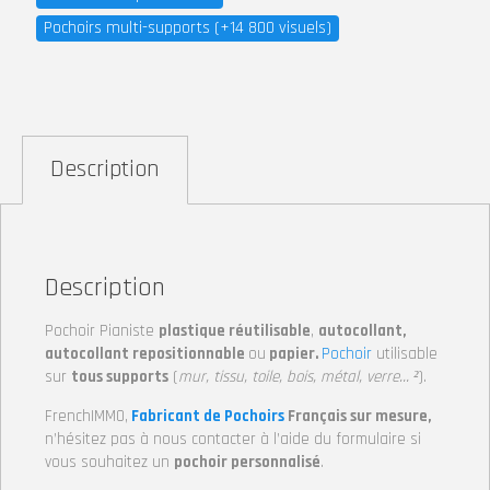
Pochoirs multi-supports (+14 800 visuels)
Description
Description
Pochoir Pianiste
plastique réutilisable
,
autocollant,
autocollant repositionnable
ou
papier.
Pochoir
utilisable
sur
tous supports
(
mur, tissu, toile, bois, métal, verre… ²
).
FrenchIMMO,
Fabricant de Pochoirs
Français sur mesure,
n’hésitez pas à nous contacter à l’aide du formulaire si
vous souhaitez un
pochoir personnalisé
.