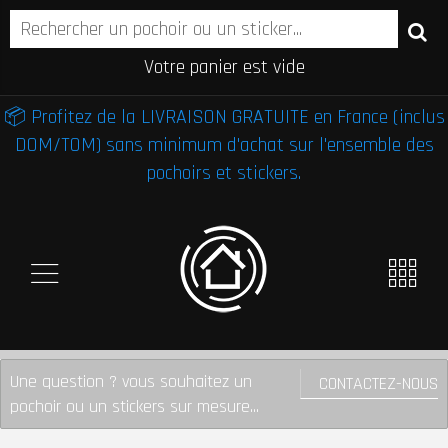
Votre panier est vide
📦 Profitez de la LIVRAISON GRATUITE en France (inclus
DOM/TOM) sans minimum d'achat sur l'ensemble des
pochoirs et stickers.
Une question ? vous souhaitez un
CONTACTEZ-NOUS
pochoir ou un stickers sur mesure...