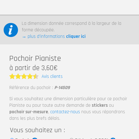
La dimension donnée correspond à la largeur de la
forme découpée.
→ plus d’informations
cliquer ici
Pochoir Pianiste
à partir de 3,60€
Avis clients
Note
4.5
Référence du pochoir :
P-14509
sur 5
Si vous souhaitez une dimension particulière pour ce pochoir
Pianiste ou pour toute autre demande de
stickers
ou
pochoir sur-mesure
,
contactez-nous
nous vous répondrons
dans les plus brefs délais.
Vous souhaitez un :