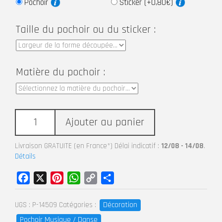
Pochoir
Sticker (+0,80€)
Taille du pochoir ou du sticker :
Matière du pochoir :
Ajouter au panier
Livraison GRATUITE (en France*) Délai indicatif :
12/08 - 14/08
.
Détails
Facebook
X
Pinterest
WhatsApp
Copy
Partager
Link
Décoration
UGS :
P-14509
Catégories :
Pochoir Musique / Danse