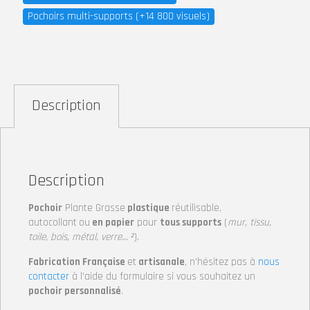
Pochoirs multi-supports (+14 800 visuels)
Description
Description
Pochoir
Plante Grasse
plastique
réutilisable,
autocollant
ou
en papier
pour
tous supports
(
mur, tissu,
toile, bois, métal, verre… ²
).
Fabrication Française
et
artisanale
, n’hésitez pas à
nous
contacter
à l’aide du formulaire si vous souhaitez un
pochoir personnalisé
.