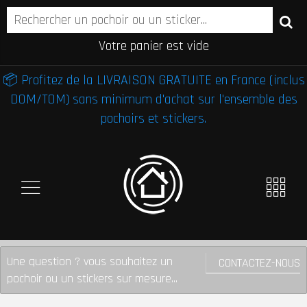
Votre panier est vide
📦 Profitez de la LIVRAISON GRATUITE en France (inclus
DOM/TOM) sans minimum d'achat sur l'ensemble des
pochoirs et stickers.
Une question ? vous souhaitez un
CONTACTEZ-NOUS
pochoir ou un stickers sur mesure...