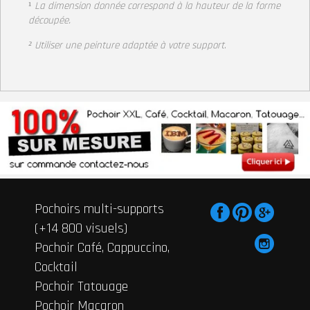
¹
La dimension donnée correspond à la hauteur de la forme
découpée.
² Utiliser une peinture adaptée à votre support
.
Pochoirs multi-supports
(+14 800 visuels)
Pochoir Café, Cappuccino,
Cocktail
Pochoir Tatouage
Pochoir Macaron