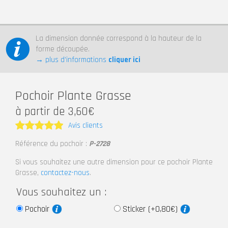
La dimension donnée correspond à la hauteur de la
forme découpée.
→ plus d’informations
cliquer ici
Pochoir Plante Grasse
à partir de 3,60€
Avis clients
Note
5
Référence du pochoir :
P-2728
sur 5
Si vous souhaitez une autre dimension pour ce pochoir Plante
Grasse,
contactez-nous
.
Vous souhaitez un :
Pochoir
Sticker (+0,80€)