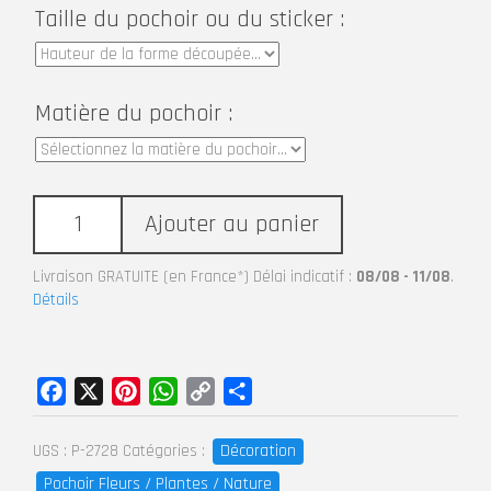
Taille du pochoir ou du sticker :
Matière du pochoir :
Ajouter au panier
Livraison GRATUITE (en France*) Délai indicatif :
08/08 - 11/08
.
Détails
Facebook
X
Pinterest
WhatsApp
Copy
Partager
Link
Décoration
UGS :
P-2728
Catégories :
Pochoir Fleurs / Plantes / Nature