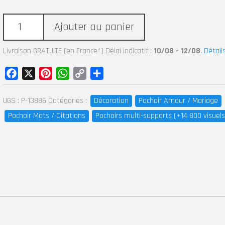
Ajouter au panier
Livraison GRATUITE (en France*) Délai indicatif :
10/08 - 12/08
.
Détail
Facebook
X
Pinterest
WhatsApp
Copy
Partager
Link
UGS :
P-13886
Catégories :
Décoration
Pochoir Amour / Mariage
Pochoir Mots / Citations
Pochoirs multi-supports (+14 800 visuels