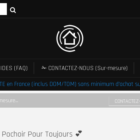
IDES (FAQ)
✁ CONTACTEZ-NOUS (Sur-mesure)
E en France (inclus DOM/TOM) sans minimum d'achat sur 
mesure...
CONTACTEZ
Pochoir Pour Toujours 💕