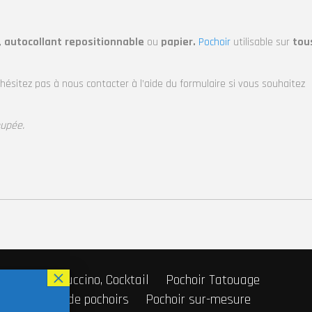
, autocollant repositionnable
ou
papier.
Pochoir
utilisable sur
tou
’hésitez pas à nous contacter à l’aide du formulaire si vous souhaitez
oupée.