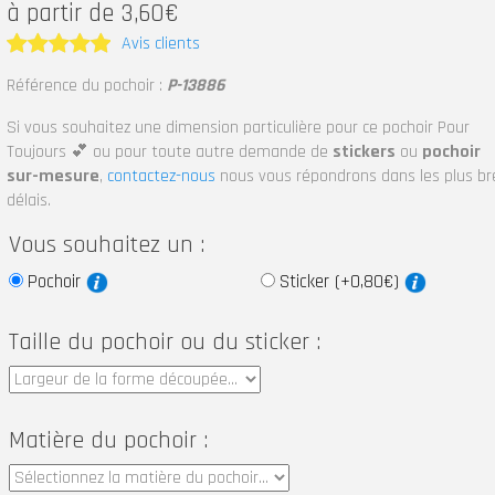
à partir de 3,60€
Avis clients
Note
5
Référence du pochoir :
P-13886
sur 5
Si vous souhaitez une dimension particulière pour ce pochoir Pour
Toujours 💕 ou pour toute autre demande de
stickers
ou
pochoir
sur-mesure
,
contactez-nous
nous vous répondrons dans les plus br
délais.
Vous souhaitez un :
Pochoir
Sticker (+0,80€)
Taille du pochoir ou du sticker :
Matière du pochoir :