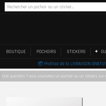
BOUTIQUE
POCHOIRS
STICKERS
GU
📦 Profitez de la LIVRAISON GRATUIT
Une question ? vous souhaitez un pochoir ou un stickers sur 