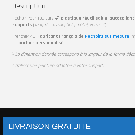
Description
Pochoir Pour Toujours 💕
plastique réutilisable
,
autocollant
supports
(
mur, tissu, toile, bois, métal, verre… ²
).
FrenchIMMO,
Fabricant Français de
Pochoirs sur mesure
,
n
un
pochoir personnalisé
.
¹
La dimension donnée correspond à la largeur
de la forme déc
² Utiliser une peinture adaptée à votre support
.