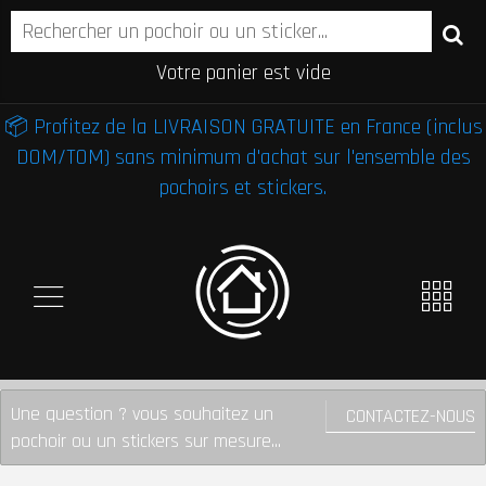
Votre panier est vide
📦 Profitez de la LIVRAISON GRATUITE en France (inclus
DOM/TOM) sans minimum d'achat sur l'ensemble des
pochoirs et stickers.
Une question ? vous souhaitez un
CONTACTEZ-NOUS
pochoir ou un stickers sur mesure...