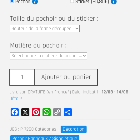
Pochoir
Sticker (+0,80€)
Taille du pochoir ou du sticker :
Matière du pochoir :
Ajouter au panier
Livraison GRATUITE (en France*) Délai indicatif :
12/08 - 14/08
.
Détails
Facebook
X
Pinterest
WhatsApp
Copy
Partager
Link
Décoration
UGS :
P-7268
Catégories :
Pochoir Panneaux / Signalétique