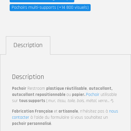
Pochoirs multi-supports (+14 800 visuels)
Description
Description
Pochoir
Restroom
plastique réutilisable
,
autocollant,
autocollant repositionnable
ou
papier.
Pochoir
utilisable
sur
tous supports
(
mur, tissu, toile, bois, métal, verre… ²
).
Fabrication Française
et
artisanale
, n’hésitez pas à
nous
contacter
à l’aide du formulaire si vous souhaitez un
pochoir personnalisé
.