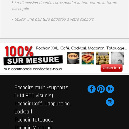
¹
La dimension donnée correspond à la hauteur de la forme
découpée.
² Utiliser une peinture adaptée à votre support
.
Pochoirs multi-supports
(+14 800 visuels)
Pochoir Café, Cappuccino,
Cocktail
Pochoir Tatouage
Pochoir Macaron