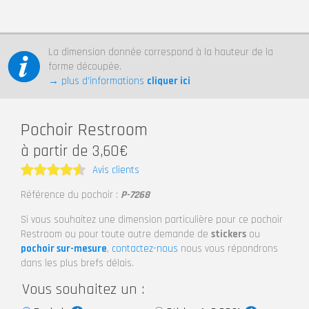
La dimension donnée correspond à la hauteur de la
forme découpée.
→ plus d’informations
cliquer ici
Pochoir Restroom
à partir de 3,60€
Avis clients
Note
4.5
Référence du pochoir :
P-7268
sur 5
Si vous souhaitez une dimension particulière pour ce pochoir
Restroom ou pour toute autre demande de
stickers
ou
pochoir sur-mesure
,
contactez-nous
nous vous répondrons
dans les plus brefs délais.
Vous souhaitez un :