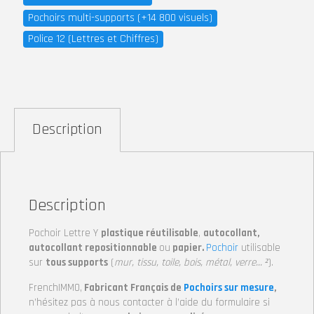
Pochoirs multi-supports (+14 800 visuels)
Police 12 (Lettres et Chiffres)
Description
Description
Pochoir Lettre Y
plastique réutilisable
,
autocollant,
autocollant repositionnable
ou
papier.
Pochoir
utilisable
sur
tous supports
(
mur, tissu, toile, bois, métal, verre… ²
).
FrenchIMMO,
Fabricant Français de
Pochoirs sur mesure
,
n’hésitez pas à nous contacter à l’aide du formulaire si