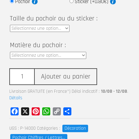
Pochoir
Sticker (+0,80€)
Taille du pochoir ou du sticker :
Matière du pochoir :
Ajouter au panier
Livraison GRATUITE (en France*) Délai indicatif :
10/08 - 12/08
.
Détails
Facebook
X
Pinterest
WhatsApp
Copy
Partager
Link
Décoration
UGS :
P-14000
Catégories :
Pochoir Chiffres / Lettres...