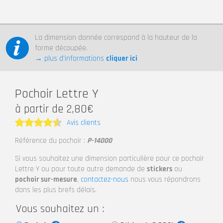
La dimension donnée correspond à la hauteur de la
forme découpée.
→ plus d’informations
cliquer ici
Pochoir Lettre Y
à partir de 2,80€
Avis clients
Note
4.5
Référence du pochoir :
P-14000
sur 5
Si vous souhaitez une dimension particulière pour ce pochoir
Lettre Y ou pour toute autre demande de
stickers
ou
pochoir sur-mesure
,
contactez-nous
nous vous répondrons
dans les plus brefs délais.
Vous souhaitez un :