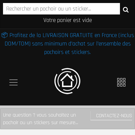
Votre panier est vide
📦 Profitez de la LIVRAISON GRATUITE en France (inclus
DOM/TOM) sans minimum d'achat sur l'ensemble des
pochoirs et stickers.
Une question ? vous souhaitez un
CONTACTEZ-NOUS
pochoir ou un stickers sur mesure...