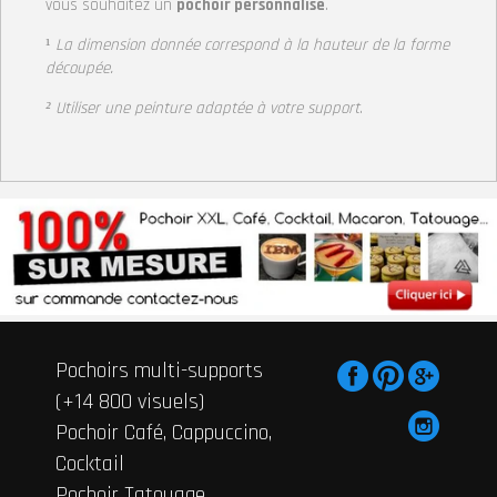
vous souhaitez un
pochoir personnalisé
.
¹
La dimension donnée correspond à la hauteur
de la forme
découpée.
² Utiliser une peinture adaptée à votre support
.
Pochoirs multi-supports
(+14 800 visuels)
Pochoir Café, Cappuccino,
Cocktail
Pochoir Tatouage