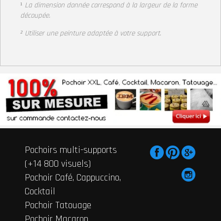
¹
La dimension donnée correspond à la largeur de la forme
découpée.
² Utiliser une peinture adaptée à votre support
.
Pochoirs multi-supports
(+14 800 visuels)
Pochoir Café, Cappuccino,
Cocktail
Pochoir Tatouage
Pochoir Macaron