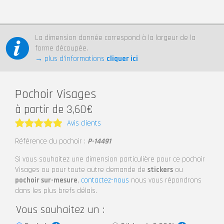
La dimension donnée correspond à la largeur de la
forme découpée.
→ plus d’informations
cliquer ici
Pochoir Visages
à partir de 3,60€
Avis clients
Note
5
Référence du pochoir :
P-14491
sur 5
Si vous souhaitez une dimension particulière pour ce pochoir
Visages ou pour toute autre demande de
stickers
ou
pochoir sur-mesure
,
contactez-nous
nous vous répondrons
dans les plus brefs délais.
Vous souhaitez un :