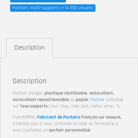
Pochoirs multi-supports (+14 800 visuels)
Description
Description
Pochoir Visages
plastique réutilisable
,
autocollant,
autocollant repositionnable
ou
papier.
Pochoir
utilisable
sur
tous supports
(
mur, tissu, toile, bois, métal, verre… ²
).
FrenchIMMO,
Fabricant de Pochoirs
Français sur mesure,
n’hésitez pas à nous contacter à l’aide du formulaire si
vous souhaitez un
pochoir personnalisé
.