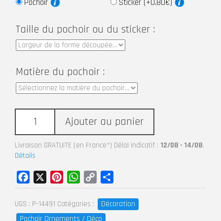
Pochoir
Sticker (+0,80€)
Taille du pochoir ou du sticker :
Matière du pochoir :
Ajouter au panier
Livraison GRATUITE (en France*) Délai indicatif :
12/08 - 14/08
.
Détails
Facebook
X
Pinterest
WhatsApp
Copy
Partager
Link
Décoration
UGS :
P-14491
Catégories :
Pochoir Ornements / Déco