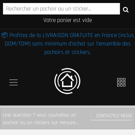
Votre panier est vide
📦 Profitez de la LIVRAISON GRATUITE en France (inclus
DOM/TOM) sans minimum d'achat sur l'ensemble des
pochoirs et stickers.
Une question ? vous souhaitez un
CONTACTEZ-NOUS
pochoir ou un stickers sur mesure...