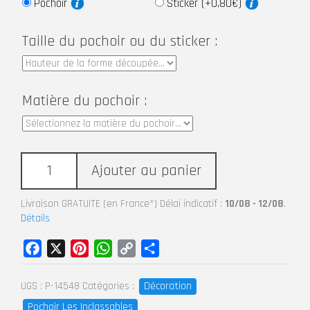
Pochoir
Sticker (+0,80€)
Taille du pochoir ou du sticker :
Matière du pochoir :
Ajouter au panier
Livraison GRATUITE (en France*) Délai indicatif :
10/08 - 12/08
.
Détails
Facebook
X
Pinterest
WhatsApp
Copy
Partager
Link
Décoration
UGS :
P-14548
Catégories :
Pochoir Les Inclassables