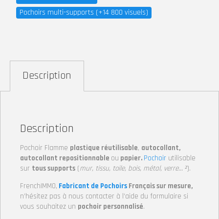
Pochoirs multi-supports (+14 800 visuels)
Description
Description
Pochoir Flamme
plastique réutilisable
,
autocollant,
autocollant repositionnable
ou
papier.
Pochoir
utilisable
sur
tous supports
(
mur, tissu, toile, bois, métal, verre… ²
).
FrenchIMMO,
Fabricant de Pochoirs
Français sur mesure,
n’hésitez pas à nous contacter à l’aide du formulaire si
vous souhaitez un
pochoir personnalisé
.