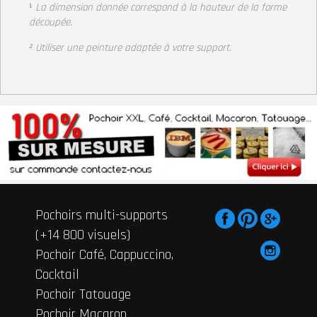
¹
La dimension donnée correspond à la hauteur de la forme
découpée.
² Utiliser une peinture adaptée à votre support
.
Pochoirs multi-supports
(+14 800 visuels)
Pochoir Café, Cappuccino,
Cocktail
Pochoir Tatouage
Pochoir Macaron