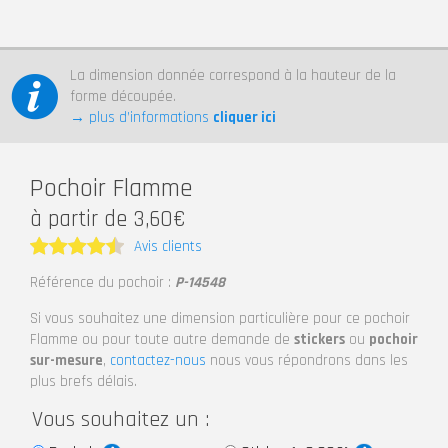
La dimension donnée correspond à la hauteur de la
forme découpée.
→ plus d’informations
cliquer ici
Pochoir Flamme
à partir de 3,60€
Avis clients
Note
4.5
Référence du pochoir :
P-14548
sur 5
Si vous souhaitez une dimension particulière pour ce pochoir
Flamme ou pour toute autre demande de
stickers
ou
pochoir
sur-mesure
,
contactez-nous
nous vous répondrons dans les
plus brefs délais.
Vous souhaitez un :