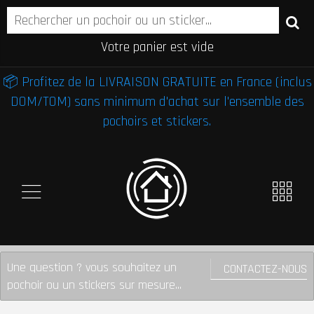
Votre panier est vide
📦 Profitez de la LIVRAISON GRATUITE en France (inclus
DOM/TOM) sans minimum d'achat sur l'ensemble des
pochoirs et stickers.
Une question ? vous souhaitez un
CONTACTEZ-NOUS
pochoir ou un stickers sur mesure...