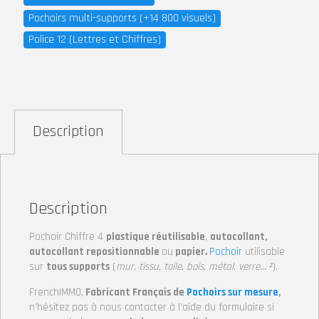
Pochoirs multi-supports (+14 800 visuels)
Police 12 (Lettres et Chiffres)
Description
Description
Pochoir Chiffre 4
plastique réutilisable
,
autocollant,
autocollant repositionnable
ou
papier.
Pochoir
utilisable
sur
tous supports
(
mur, tissu, toile, bois, métal, verre… ²
).
FrenchIMMO,
Fabricant Français de
Pochoirs sur mesure
,
n’hésitez pas à nous contacter à l’aide du formulaire si