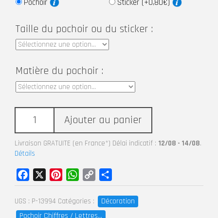
Pochoir
Sticker (+0,80€)
Taille du pochoir ou du sticker :
Matière du pochoir :
Ajouter au panier
Livraison GRATUITE (en France*) Délai indicatif :
12/08 - 14/08
.
Détails
Facebook
X
Pinterest
WhatsApp
Copy
Partager
Link
Décoration
UGS :
P-13994
Catégories :
Pochoir Chiffres / Lettres...