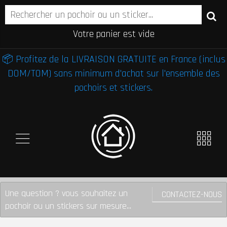
Votre panier est vide
📦 Profitez de la LIVRAISON GRATUITE en France (inclus
DOM/TOM) sans minimum d'achat sur l'ensemble des
pochoirs et stickers.
Une question ? vous souhaitez un
CONTACTEZ-NOUS
pochoir ou un stickers sur mesure...