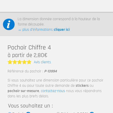
La dimension donnée correspond à la hauteur de la
forme découpée.
→ plus d’informations
cliquer ici
Pochoir Chiffre 4
à partir de 2,80€
Avis clients
Note
5
Référence du pochoir :
P-13994
sur 5
Si vous souhaitez une dimension particulière pour ce pochoir
Chiffre 4 ou pour toute autre demande de
stickers
ou
pochoir sur-mesure
,
contactez-nous
nous vous répondrons
dans les plus brefs délais.
Vous souhaitez un :