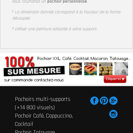
vous souhaitez un
pochoir personnalisé
.
¹
La dimension donnée correspond à la hauteur
de la forme
découpée.
² Utiliser une peinture adaptée à votre support
.
Pochoirs multi-supports
(+14 800 visuels)
Pochoir Café, Cappuccino,
Cocktail
Pochoir Tatouage