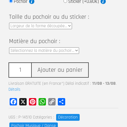
Pochoir
Sticker (+0,80€)
Taille du pochoir ou du sticker :
Matière du pochoir :
Ajouter au panier
Livraison GRATUITE (en France*) Délai indicatif :
11/08 - 13/08
.
Détails
Facebook
X
Pinterest
WhatsApp
Copy
Partager
Link
Décoration
UGS :
P-14510
Catégories :
Pochoir Musique / Danse