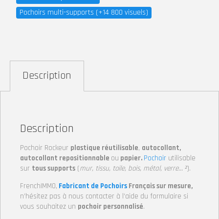
Pochoirs multi-supports (+14 800 visuels)
Description
Description
Pochoir Rockeur
plastique réutilisable
,
autocollant,
autocollant repositionnable
ou
papier.
Pochoir
utilisable
sur
tous supports
(
mur, tissu, toile, bois, métal, verre… ²
).
FrenchIMMO,
Fabricant de Pochoirs
Français sur mesure,
n’hésitez pas à nous contacter à l’aide du formulaire si
vous souhaitez un
pochoir personnalisé
.