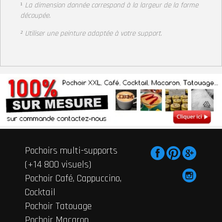
¹
La dimension donnée correspond à la largeur de la forme
découpée.
² Utiliser une peinture adaptée à votre support
.
Pochoirs multi-supports
(+14 800 visuels)
Pochoir Café, Cappuccino,
Cocktail
Pochoir Tatouage
Pochoir Macaron