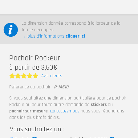
La dimension donnée correspond à la largeur de la
forme découpée.
→ plus d’informations
cliquer ici
Pochoir Rockeur
à partir de 3,60€
Avis clients
Note
5
Référence du pochoir :
P-14510
sur 5
Si vous souhaitez une dimension particulière pour ce pochoir
Rockeur ou pour toute autre demande de
stickers
ou
pochoir sur-mesure
,
contactez-nous
nous vous répondrons
dans les plus brefs délais.
Vous souhaitez un :