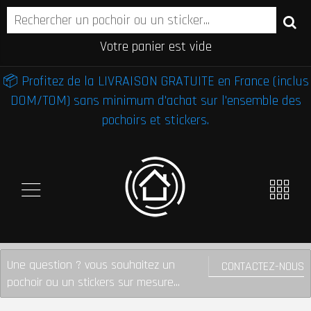
Votre panier est vide
📦 Profitez de la LIVRAISON GRATUITE en France (inclus
DOM/TOM) sans minimum d'achat sur l'ensemble des
pochoirs et stickers.
Une question ? vous souhaitez un
CONTACTEZ-NOUS
pochoir ou un stickers sur mesure...