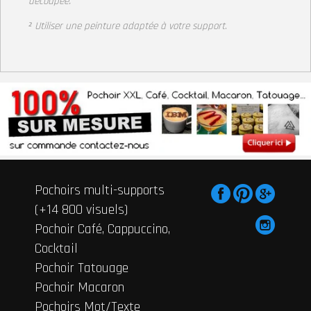
découpée.
² Utiliser une peinture adaptée à votre support
.
Pochoirs multi-supports
(+14 800 visuels)
Pochoir Café, Cappuccino,
Cocktail
Pochoir Tatouage
Pochoir Macaron
Pochoirs Mot/Texte