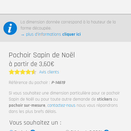
La dimension donnée correspond à la hauteur de la
forme découpée.
→ plus d’informations
cliquer ici
Pochoir Sapin de Noël
à partir de 3,60€
Avis clients
Note
4.5
Référence du pochoir :
P-14619
sur 5
Si vous souhaitez une dimension particulière pour ce pochoir
Sapin de Noël ou pour toute autre demande de
stickers
ou
pochoir sur-mesure
,
contactez-nous
nous vous répondrons
dans les plus brefs délais.
Vous souhaitez un :