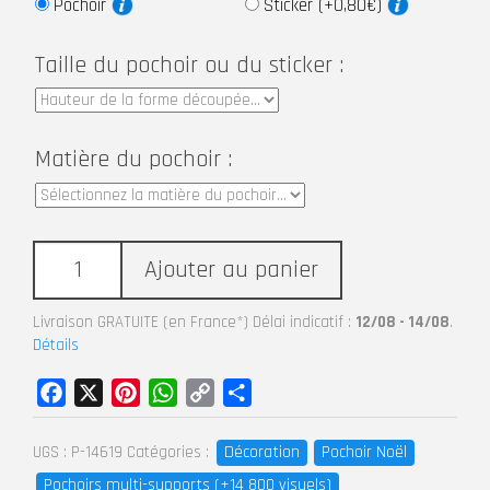
Pochoir
Sticker (+0,80€)
Taille du pochoir ou du sticker :
Matière du pochoir :
Ajouter au panier
Livraison GRATUITE (en France*) Délai indicatif :
12/08 - 14/08
.
Détails
Facebook
X
Pinterest
WhatsApp
Copy
Partager
Link
Décoration
Pochoir Noël
UGS :
P-14619
Catégories :
Pochoirs multi-supports (+14 800 visuels)