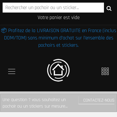
Votre panier est vide
📦 Profitez de la LIVRAISON GRATUITE en France (inclus
DOM/TOM) sans minimum d'achat sur l'ensemble des
pochoirs et stickers.
Une question ? vous souhaitez un
CONTACTEZ-NOUS
pochoir ou un stickers sur mesure...