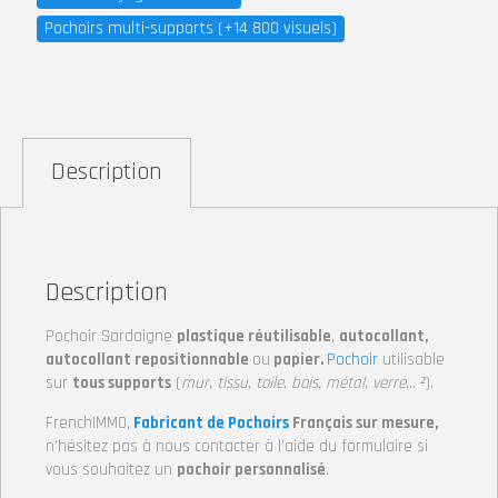
Pochoirs multi-supports (+14 800 visuels)
Description
Description
Pochoir Sardaigne
plastique réutilisable
,
autocollant,
autocollant repositionnable
ou
papier.
Pochoir
utilisable
sur
tous supports
(
mur, tissu, toile, bois, métal, verre… ²
).
FrenchIMMO,
Fabricant de Pochoirs
Français sur mesure,
n’hésitez pas à nous contacter à l’aide du formulaire si
vous souhaitez un
pochoir personnalisé
.