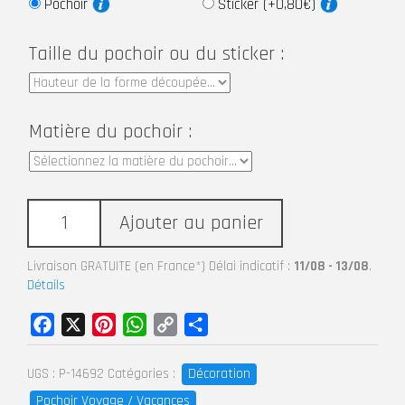
Pochoir
Sticker (+0,80€)
Taille du pochoir ou du sticker :
Matière du pochoir :
Ajouter au panier
Livraison GRATUITE (en France*) Délai indicatif :
11/08 - 13/08
.
Détails
Facebook
X
Pinterest
WhatsApp
Copy
Partager
Link
Décoration
UGS :
P-14692
Catégories :
Pochoir Voyage / Vacances