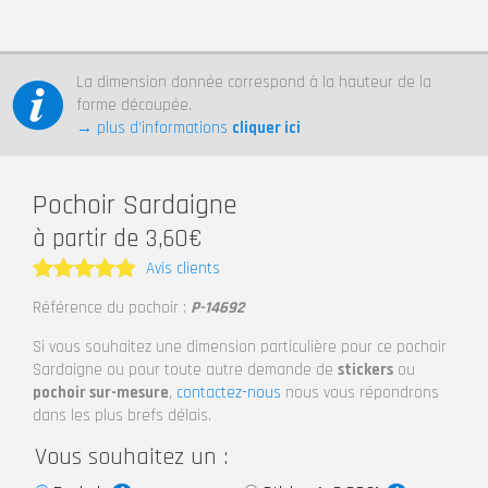
La dimension donnée correspond à la hauteur de la
forme découpée.
→ plus d’informations
cliquer ici
Pochoir Sardaigne
à partir de 3,60€
Avis clients
Note
5
Référence du pochoir :
P-14692
sur 5
Si vous souhaitez une dimension particulière pour ce pochoir
Sardaigne ou pour toute autre demande de
stickers
ou
pochoir sur-mesure
,
contactez-nous
nous vous répondrons
dans les plus brefs délais.
Vous souhaitez un :