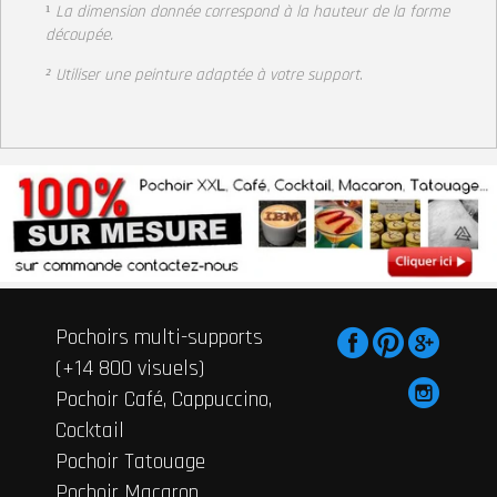
¹
La dimension donnée correspond à la hauteur de la forme
découpée.
² Utiliser une peinture adaptée à votre support
.
Pochoirs multi-supports
(+14 800 visuels)
Pochoir Café, Cappuccino,
Cocktail
Pochoir Tatouage
Pochoir Macaron