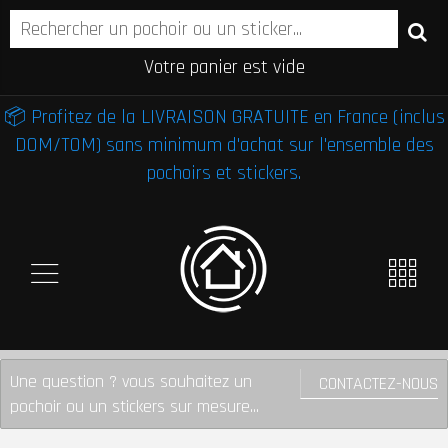
Votre panier est vide
📦 Profitez de la LIVRAISON GRATUITE en France (inclus
DOM/TOM) sans minimum d'achat sur l'ensemble des
pochoirs et stickers.
Une question ? vous souhaitez un
CONTACTEZ-NOUS
pochoir ou un stickers sur mesure...