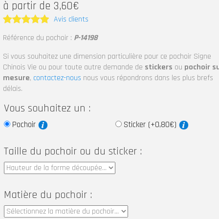
à partir de 3,60€
Avis clients
Note
5
Référence du pochoir :
P-14198
sur 5
Si vous souhaitez une dimension particulière pour ce pochoir Signe
Chinois Vie ou pour toute autre demande de
stickers
ou
pochoir s
mesure
,
contactez-nous
nous vous répondrons dans les plus brefs
délais.
Vous souhaitez un :
Pochoir
Sticker (+0,80€)
Taille du pochoir ou du sticker :
Matière du pochoir :