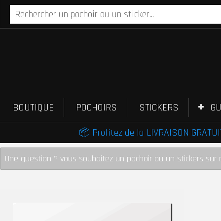
BOUTIQUE
POCHOIRS
STICKERS
GU
📦 Profitez de la LIVRAISON GRATUIT
Une question ? vous souhaitez un pochoir ou un stickers sur 