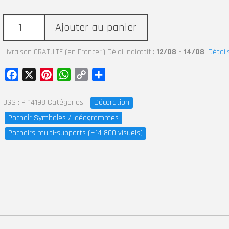
Ajouter au panier
Livraison GRATUITE (en France*) Délai indicatif :
12/08 - 14/08
.
Détail
Facebook
X
Pinterest
WhatsApp
Copy
Partager
Link
UGS :
P-14198
Catégories :
Décoration
Pochoir Symboles / Idéogrammes
Pochoirs multi-supports (+14 800 visuels)