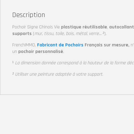
Description
Pochoir Signe Chinois Vie
plastique réutilisable
,
autocollant
supports
(
mur, tissu, toile, bois, métal, verre… ²
).
FrenchIMMO,
Fabricant de Pochoirs
Français sur mesure,
n
un
pochoir personnalisé
.
¹
La dimension donnée correspond à la hauteur de la forme dé
² Utiliser une peinture adaptée à votre support
.