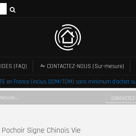
IDES (FAQ)
✁ CONTACTEZ-NOUS (Sur-mesure)
E en France (inclus DOM/TOM) sans minimum d'achat sur 
mesure...
CONTACTEZ
Pochoir Signe Chinois Vie