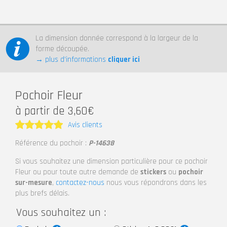
La dimension donnée correspond à la largeur de la
forme découpée.
→ plus d’informations
cliquer ici
Pochoir Fleur
à partir de 3,60€
Avis clients
Note
5
Référence du pochoir :
P-14638
sur 5
Si vous souhaitez une dimension particulière pour ce pochoir
Fleur ou pour toute autre demande de
stickers
ou
pochoir
sur-mesure
,
contactez-nous
nous vous répondrons dans les
plus brefs délais.
Vous souhaitez un :