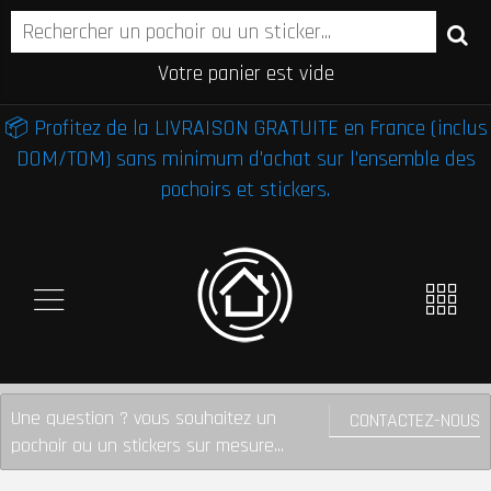
Votre panier est vide
📦 Profitez de la LIVRAISON GRATUITE en France (inclus
DOM/TOM) sans minimum d'achat sur l'ensemble des
pochoirs et stickers.
Une question ? vous souhaitez un
CONTACTEZ-NOUS
pochoir ou un stickers sur mesure...