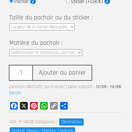
Pochoir
Sticker (+0,80€)
Taille du pochoir ou du sticker :
Matière du pochoir :
Ajouter au panier
Livraison GRATUITE (en France*) Délai indicatif :
12/08 - 14/08
.
Détails
Facebook
X
Pinterest
WhatsApp
Copy
Partager
Link
Décoration
UGS :
P-14638
Catégories :
Pochoir Fleurs / Plantes / Nature