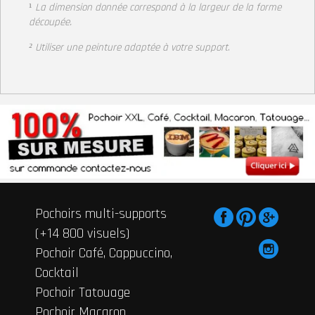
¹
La dimension donnée correspond à la largeur de la forme
découpée.
² Utiliser une peinture adaptée à votre support
.
Pochoirs multi-supports
(+14 800 visuels)
Pochoir Café, Cappuccino,
Cocktail
Pochoir Tatouage
Pochoir Macaron