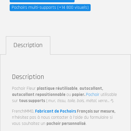
Pochoirs multi-supports (+14 800 visuels)
Description
Description
Pochoir Fleur
plastique réutilisable
,
autocollant,
autocollant repositionnable
ou
papier.
Pochoir
utilisable
sur
tous supports
(
mur, tissu, toile, bois, métal, verre… ²
).
FrenchIMMO,
Fabricant de Pochoirs
Français sur mesure,
n’hésitez pas à nous contacter à l’aide du formulaire si
vous souhaitez un
pochoir personnalisé
.