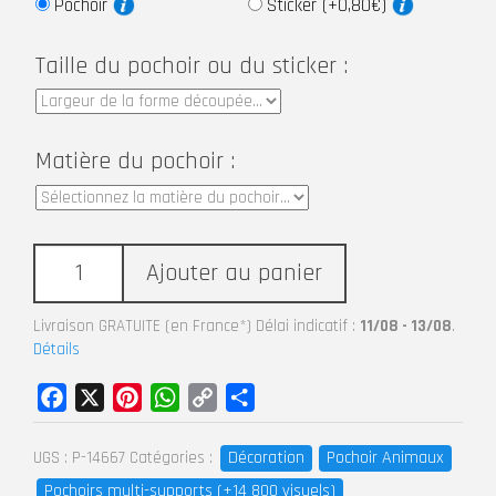
Pochoir
Sticker (+0,80€)
Taille du pochoir ou du sticker :
Matière du pochoir :
Ajouter au panier
Livraison GRATUITE (en France*) Délai indicatif :
11/08 - 13/08
.
Détails
Facebook
X
Pinterest
WhatsApp
Copy
Partager
Link
Décoration
Pochoir Animaux
UGS :
P-14667
Catégories :
Pochoirs multi-supports (+14 800 visuels)