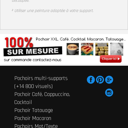
découpée.
² Utiliser une peinture adaptée à votre support
.
Pochoirs multi-supports
(+14 800 visuels)
Pochoir Café, Cappuccino,
Cocktail
Pochoir Tatouage
Pochoir Macaron
Pochoirs Mot/Texte