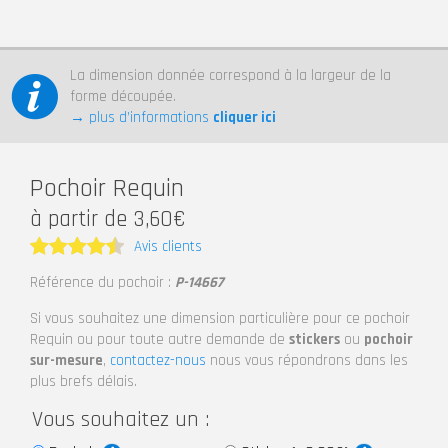
La dimension donnée correspond à la largeur de la
forme découpée.
→ plus d’informations
cliquer ici
Pochoir Requin
à partir de 3,60€
Avis clients
Note
4.5
Référence du pochoir :
P-14667
sur 5
Si vous souhaitez une dimension particulière pour ce pochoir
Requin ou pour toute autre demande de
stickers
ou
pochoir
sur-mesure
,
contactez-nous
nous vous répondrons dans les
plus brefs délais.
Vous souhaitez un :