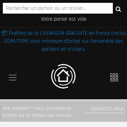
Votre panier est vide
📦 Profitez de la LIVRAISON GRATUITE en France (inclus
DOM/TOM) sans minimum d'achat sur l'ensemble des
pochoirs et stickers.
Une question ? vous souhaitez un
CONTACTEZ-NOUS
pochoir ou un stickers sur mesure...