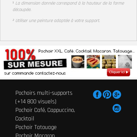
¹
La dimension donnée correspond à la hauteur de la forme
découpée.
² Utiliser une peinture adaptée à votre support
.
Pochoirs multi-supports
(+14 800 visuels)
Pochoir Café, Cappuccino,
Cocktail
Pochoir Tatouage
Pochoir Macaron