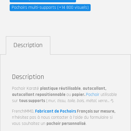
Pochoirs multi-supports (+14 800 visuels)
Description
Description
Pochoir Karaté
plastique réutilisable
,
autocollant,
autocollant repositionnable
ou
papier.
Pochoir
utilisable
sur
tous supports
(
mur, tissu, toile, bois, métal, verre… ²
).
FrenchIMMO,
Fabricant de Pochoirs
Français sur mesure,
n’hésitez pas à nous contacter à l’aide du formulaire si
vous souhaitez un
pochoir personnalisé
.