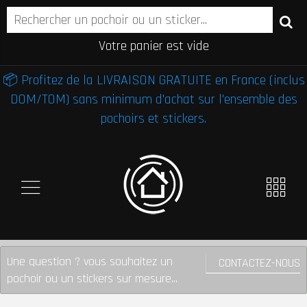
Votre panier est vide
📦 Profitez de la LIVRAISON GRATUITE en France (inclus
DOM/TOM) sans minimum d'achat sur l'ensemble des
pochoirs et stickers.
Une question ? vous souhaitez un
CONTACTEZ-NOUS
pochoir ou un stickers sur mesure...