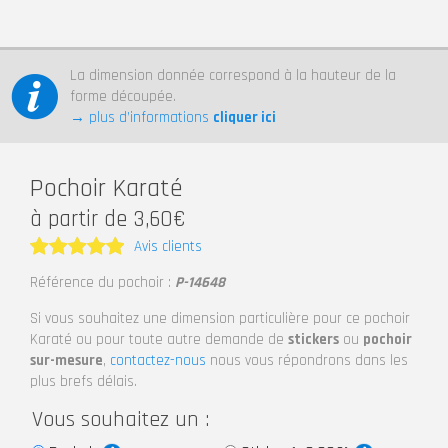
La dimension donnée correspond à la hauteur de la
forme découpée.
→ plus d’informations
cliquer ici
Pochoir Karaté
à partir de 3,60€
Avis clients
Note
5
Référence du pochoir :
P-14648
sur 5
Si vous souhaitez une dimension particulière pour ce pochoir
Karaté ou pour toute autre demande de
stickers
ou
pochoir
sur-mesure
,
contactez-nous
nous vous répondrons dans les
plus brefs délais.
Vous souhaitez un :