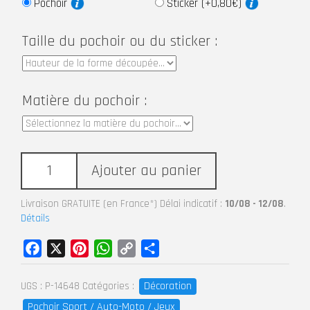
Pochoir
Sticker (+0,80€)
Taille du pochoir ou du sticker :
Matière du pochoir :
Ajouter au panier
Livraison GRATUITE (en France*) Délai indicatif :
10/08 - 12/08
.
Détails
Facebook
X
Pinterest
WhatsApp
Copy
Partager
Link
Décoration
UGS :
P-14648
Catégories :
Pochoir Sport / Auto-Moto / Jeux