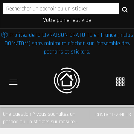
Votre panier est vide
📦 Profitez de la LIVRAISON GRATUITE en France (inclus
DOM/TOM) sans minimum d'achat sur l'ensemble des
pochoirs et stickers.
Une question ? vous souhaitez un
CONTACTEZ-NOUS
pochoir ou un stickers sur mesure...