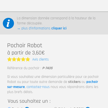
La dimension donnée correspond à la hauteur de la
forme découpée.
→ plus d’informations
cliquer ici
Pochoir Robot
à partir de 3,60€
Avis clients
Note
5
Référence du pochoir :
P-7435
sur 5
Si vous souhaitez une dimension particulière pour ce pochoir
Robot ou pour toute autre demande de
stickers
ou
pochoir
sur-mesure
,
contactez-nous
nous vous répondrons dans les
plus brefs délais.
Vous souhaitez un :