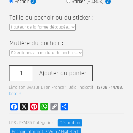
Pochoir
Sticker (+0,80€)
Taille du pochoir ou du sticker :
Matière du pochoir :
Ajouter au panier
Livraison GRATUITE (en France*) Délai indicatif :
12/08 - 14/08
.
Détails
Facebook
X
Pinterest
WhatsApp
Copy
Partager
Link
Décoration
UGS :
P-7435
Catégories :
Pochoir Informat. / Web / High-tech