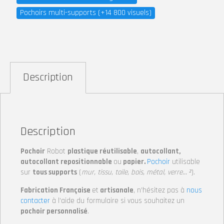
Pochoirs multi-supports (+14 800 visuels)
Description
Description
Pochoir
Robot
plastique réutilisable
,
autocollant,
autocollant repositionnable
ou
papier.
Pochoir
utilisable
sur
tous supports
(
mur, tissu, toile, bois, métal, verre… ²
).
Fabrication Française
et
artisanale
, n’hésitez pas à
nous
contacter
à l’aide du formulaire si vous souhaitez un
pochoir personnalisé
.