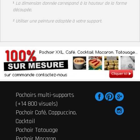
¹
La dimension donnée correspond à la hauteur de la forme
découpée.
² Utiliser une peinture adaptée à votre support
.
Pochoirs multi-supports
(+14 800 visuels)
Pochoir Café, Cappuccino,
Cocktail
Pochoir Tatouage
Pochoir Macaron