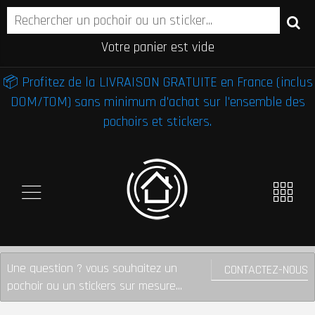
Votre panier est vide
📦 Profitez de la LIVRAISON GRATUITE en France (inclus
DOM/TOM) sans minimum d'achat sur l'ensemble des
pochoirs et stickers.
Une question ? vous souhaitez un
CONTACTEZ-NOUS
pochoir ou un stickers sur mesure...