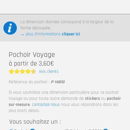
La dimension donnée correspond à la largeur de la
forme découpée.
→ plus d’informations
cliquer ici
Pochoir Voyage
à partir de 3,60€
Avis clients
Note
4.5
Référence du pochoir :
P-14810
sur 5
Si vous souhaitez une dimension particulière pour ce pochoir
Voyage ou pour toute autre demande de
stickers
ou
pochoir
sur-mesure
,
contactez-nous
nous vous répondrons dans les
plus brefs délais.
Vous souhaitez un :