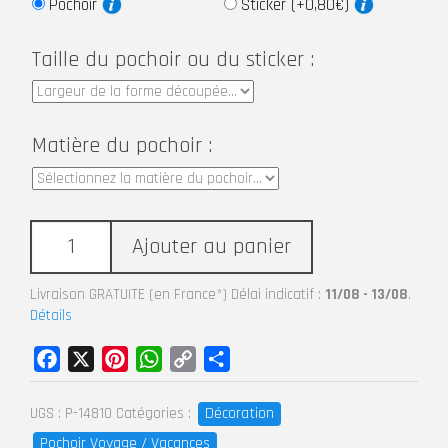
Pochoir
Sticker (+0,80€)
Taille du pochoir ou du sticker :
Matière du pochoir :
Ajouter au panier
Livraison GRATUITE (en France*) Délai indicatif :
11/08 - 13/08
.
Détails
Facebook
X
Pinterest
WhatsApp
Copy
Partager
Link
Décoration
UGS :
P-14810
Catégories :
Pochoir Voyage / Vacances