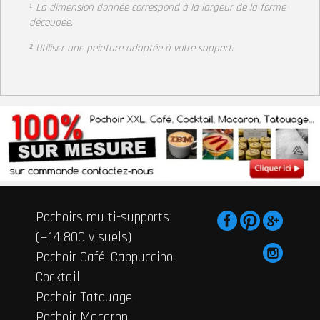
¹
La dimension donnée correspond à la largeur de la forme
découpée.
² Utiliser une peinture adaptée à votre support
.
Pochoirs multi-supports
(+14 800 visuels)
Pochoir Café, Cappuccino,
Cocktail
Pochoir Tatouage
Pochoir Macaron