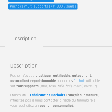
Pochoirs multi-supports (+14 800 visuels)
Description
Description
Pochoir Voyage
plastique réutilisable
,
autocollant,
autocollant repositionnable
ou
papier.
Pochoir
utilisable
sur
tous supports
(
mur, tissu, toile, bois, métal, verre… ²
).
FrenchIMMO,
Fabricant de Pochoirs
Français sur mesure,
n’hésitez pas à nous contacter à l’aide du formulaire si
vous souhaitez un
pochoir personnalisé
.