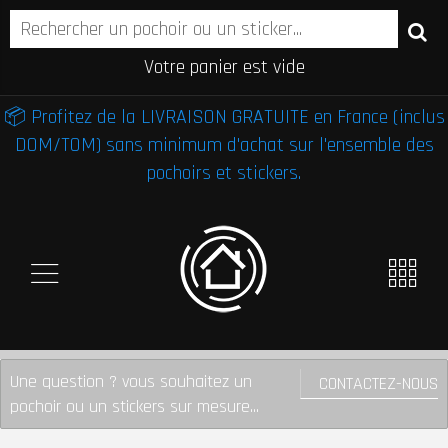
Votre panier est vide
📦 Profitez de la LIVRAISON GRATUITE en France (inclus
DOM/TOM) sans minimum d'achat sur l'ensemble des
pochoirs et stickers.
Une question ? vous souhaitez un
CONTACTEZ-NOUS
pochoir ou un stickers sur mesure...