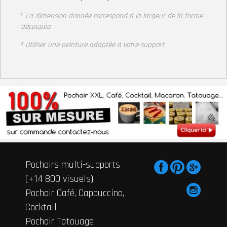
¹
La dimension donnée correspond à la largeur
de la forme
découpée.
² Utiliser une peinture adaptée à votre support
.
Pochoirs multi-supports
(+14 800 visuels)
Pochoir Café, Cappuccino,
Cocktail
Pochoir Tatouage