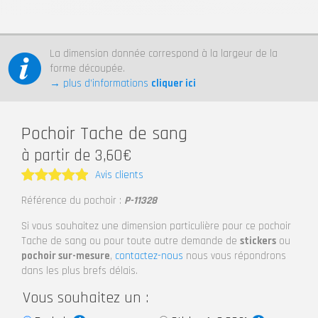
La dimension donnée correspond à la largeur de la
forme découpée.
→ plus d’informations
cliquer ici
Pochoir Tache de sang
à partir de 3,60€
Avis clients
Note
5
Référence du pochoir :
P-11328
sur 5
Si vous souhaitez une dimension particulière pour ce pochoir
Tache de sang ou pour toute autre demande de
stickers
ou
pochoir sur-mesure
,
contactez-nous
nous vous répondrons
dans les plus brefs délais.
Vous souhaitez un :