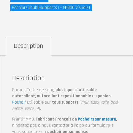
Pochoirs multi-supports (+14 800 visuels)
Description
Description
Pochoir Tache de sang
plastique réutilisable
,
autocollant, autocollant repositionnable
ou
papier.
Pochoir
utilisable sur
tous supports
(
mur, tissu, toile, bois,
métal, verre… ²
).
FrenchIMMO,
Fabricant Français de
Pochoirs sur mesure
,
n’hésitez pas à nous contacter à l’aide du formulaire si
vous souhaitez un
pochoir personnalisé
.