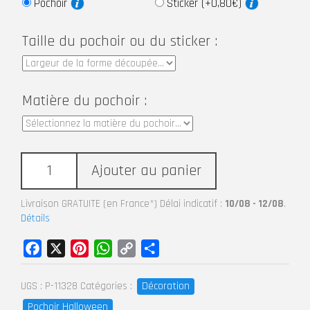
Pochoir
Sticker (+0,80€)
Taille du pochoir ou du sticker :
Matière du pochoir :
Ajouter au panier
Livraison GRATUITE (en France*) Délai indicatif :
10/08 - 12/08
.
Détails
Facebook
X
Pinterest
WhatsApp
Copy
Partager
Link
Décoration
UGS :
P-11328
Catégories :
Pochoir Halloween