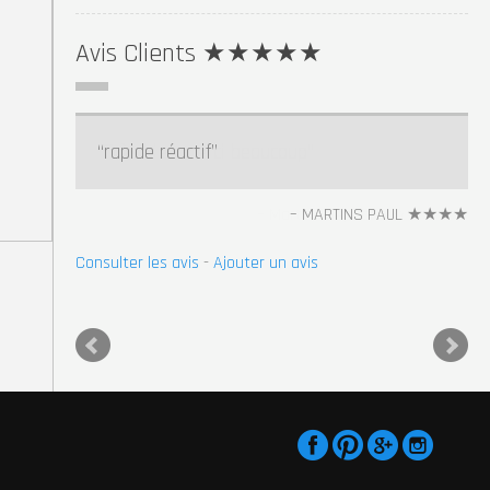
Avis Clients ★★★★★
rapide réactif
Très bien merci beaucoup
Martin Stéphane ★★★★★
MARTINS PAUL ★★★★
Consulter les avis
Consulter les avis
-
-
Ajouter un avis
Ajouter un avis