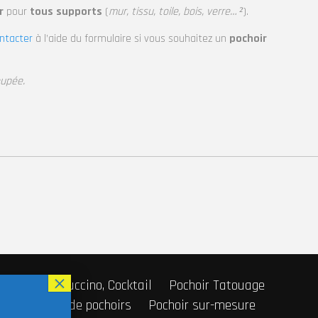
r
pour
tous supports
(
mur, tissu, toile, bois, verre… ²
).
ntacter
à l’aide du formulaire si vous souhaitez un
pochoir
oupée.
r Café, Cappuccino, Cocktail
Pochoir Tatouage
Fabricant de pochoirs
Pochoir sur-mesure