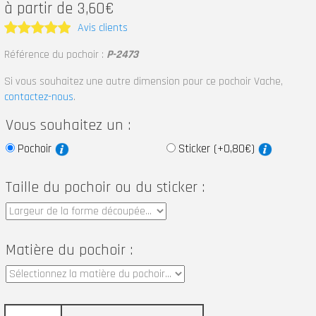
à partir de 3,60€
Avis clients
Note
5
Référence du pochoir :
P-2473
sur 5
Si vous souhaitez une autre dimension pour ce pochoir Vache,
contactez-nous
.
Vous souhaitez un :
Pochoir
Sticker (+0,80€)
Taille du pochoir ou du sticker :
Matière du pochoir :