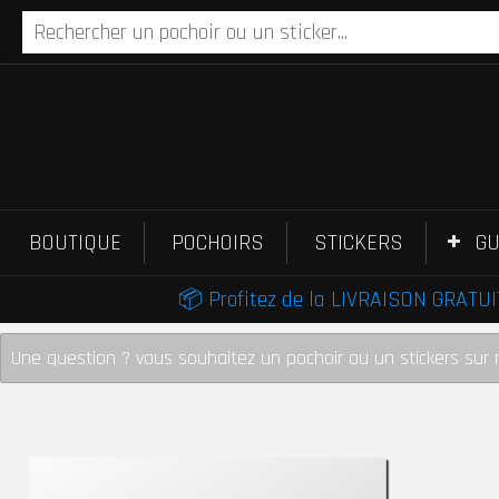
BOUTIQUE
POCHOIRS
STICKERS
GU
📦 Profitez de la LIVRAISON GRATUIT
Une question ? vous souhaitez un pochoir ou un stickers sur 