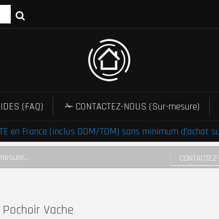
IDES (FAQ)
✁ CONTACTEZ-NOUS (Sur-mesure)
E en France (inclus DOM/TOM) sans minimum d'achat sur 
mesure...
CONTACTEZ
Pochoir Vache