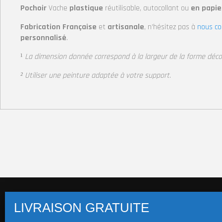
Pochoir
Vache
plastique
réutilisable, autocollant
ou
en papie
Fabrication Française
et
artisanale
, n’hésitez pas à
nous co
personnalisé
.
¹
La dimension donnée correspond à la largeur de la forme déc
² Utiliser une peinture adaptée à votre support
.
Pochoirs multi-supports (+14 800 visuels)
Pochoi
Pochoir Macaron
Pochoirs Mot/Texte
Stickers