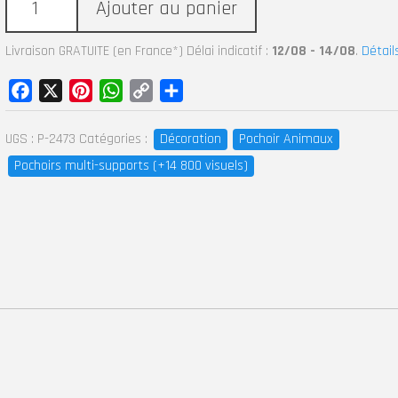
Ajouter au panier
Livraison GRATUITE (en France*) Délai indicatif :
12/08 - 14/08
.
Détail
Facebook
X
Pinterest
WhatsApp
Copy
Partager
Link
UGS :
P-2473
Catégories :
Décoration
Pochoir Animaux
Pochoirs multi-supports (+14 800 visuels)