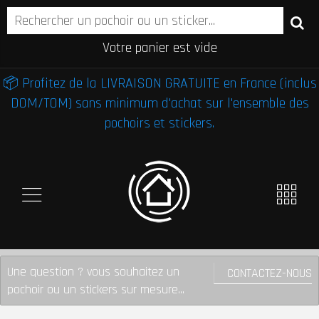
Votre panier est vide
📦 Profitez de la LIVRAISON GRATUITE en France (inclus
DOM/TOM) sans minimum d'achat sur l'ensemble des
pochoirs et stickers.
Une question ? vous souhaitez un
CONTACTEZ-NOUS
pochoir ou un stickers sur mesure...