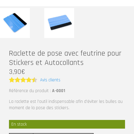
Raclette de pose avec feutrine pour
Stickers et Autocollants
3,90
€
Avis clients
Note
4.5
Référence du produit :
A
–
0001
sur 5
La raclette est l’outil indispensable afin d’éviter les bulles au
moment de la pose des stickers.
En stock