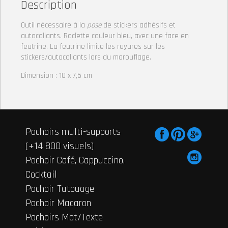
Description
Outil nécessaire à la
pose
de stickers adhésifs et
autocollants. Raclette couleur bleu, avec une face en
feutrine. La feutrine limite les rayures sur les
stickers/autocollants lors du marouflage.
Dimension : 10 x 7,5 cm
Pochoirs multi-supports
(+14 800 visuels)
Pochoir Café, Cappuccino,
Cocktail
Pochoir Tatouage
Pochoir Macaron
Pochoirs Mot/Texte