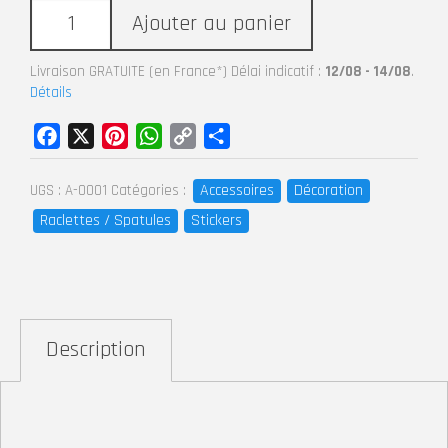
Ajouter au panier
Livraison GRATUITE (en France*) Délai indicatif :
12/08 - 14/08
.
Détails
Facebook
X
Pinterest
WhatsApp
Copy
Partager
Link
Accessoires
Décoration
UGS :
A-0001
Catégories :
Raclettes / Spatules
Stickers
Description