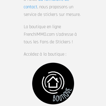
contact
, nous proposons un
service de stickers sur mesure.
La boutique en ligne
FrenchIMMO.com s’adresse à
tous les Fans de Stickers !
Accédez à la boutique :