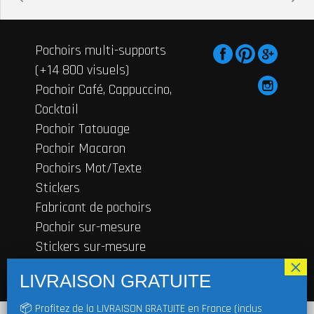
Pochoirs multi-supports
(+14 800 visuels)
Pochoir Café, Cappuccino,
Cocktail
Pochoir Tatouage
Pochoir Macaron
Pochoirs Mot/Texte
Stickers
Fabricant de pochoirs
Pochoir sur-mesure
Stickers sur-mesure
Contactez-nous
© 2019
FRENCHIMMO
Tous droits
📦 Profitez de la LIVRAISON GRATUITE en France (inclus
En cliquant sur "J'accepte", vous acceptez de stocker des cookies sur votre
réservés | TVA non applicable, art. 293 B