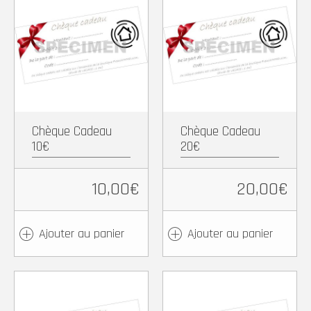
Facebook
X
Pinterest
WhatsApp
Facebook
X
Pintere
Wh
Copy
Partager
Copy
Partager
Link
Link
Chèque Cadeau
Chèque Cadeau
10€
20€
10,00
€
20,00
€
Ajouter au panier
Ajouter au panier
Facebook
X
Pinterest
WhatsApp
Facebook
X
Pintere
Wh