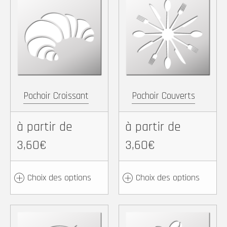
Facebook
X
Pinterest
WhatsApp
Facebook
X
Pintere
Wh
Copy
Partager
Copy
Partager
Link
Link
Pochoir Croissant
Pochoir Couverts
à partir de
à partir de
3,60€
3,60€
Choix des options
Choix des options