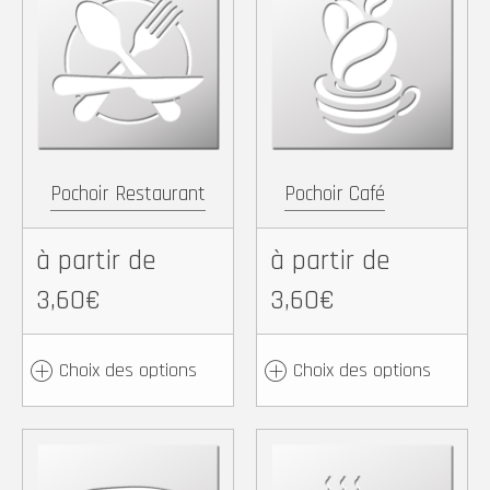
Facebook
X
Pinterest
WhatsApp
Facebook
X
Pintere
Wh
Copy
Partager
Copy
Partager
Link
Link
Pochoir Restaurant
Pochoir Café
à partir de
à partir de
3,60€
3,60€
Choix des options
Choix des options
Facebook
X
Pinterest
WhatsApp
Facebook
X
Pintere
Wh