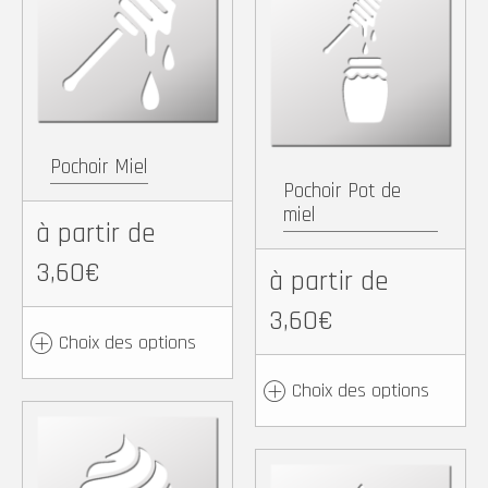
Facebook
X
Pintere
Wh
Copy
Partager
Copy
Partager
Link
Link
Pochoir Miel
Pochoir Pot de
miel
à partir de
3,60€
à partir de
3,60€
Choix des options
Choix des options
Facebook
X
Pinterest
WhatsApp