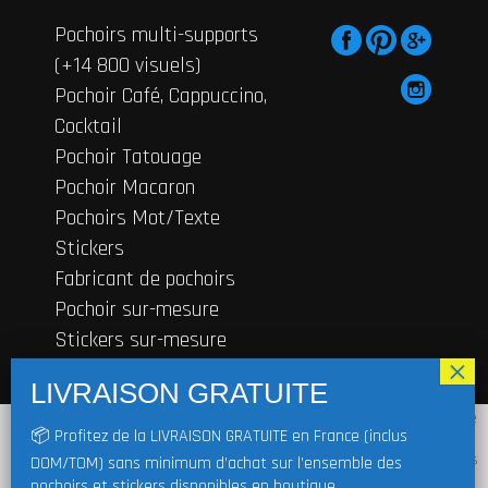
Pochoirs multi-supports
(+14 800 visuels)
Pochoir Café, Cappuccino,
Cocktail
Pochoir Tatouage
Pochoir Macaron
Pochoirs Mot/Texte
Stickers
Fabricant de pochoirs
Pochoir sur-mesure
Stickers sur-mesure
Contactez-nous
En cliquant sur "J'accepte", vous acceptez de stocker des cookies sur votre
© 2019
FRENCHIMMO
Tous droits
📦 Profitez de la LIVRAISON GRATUITE en France (inclus
appareil afin d'améliorer la navigation sur le site, d'analyser l'utilisation du
réservés | TVA non applicable, art. 293 B
site et de contribuer à nos efforts de marketing. Merci de nous aider à nous
DOM/TOM) sans minimum d’achat sur l’ensemble des
du CGI |
Mentions légales
|
CDG
|
Cookie
|
améliorer et à nous développer.
pochoirs et stickers disponibles en boutique.
Réglement
|
Blog