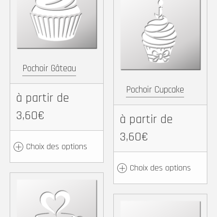
Facebook
X
Pintere
Wh
Copy
Partager
Link
Copy
Partager
Link
Pochoir Gâteau
Pochoir Cupcake
à partir de
3,60€
à partir de
3,60€
Choix des options
Choix des options
Facebook
X
Pinterest
WhatsApp
Facebook
X
Pintere
Wh